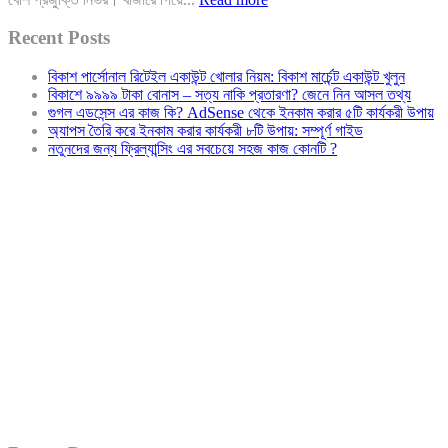
Recent Posts
বিকাশ পার্সোনাল রিটেইল একাউন্ট খোলার নিয়ম: বিকাশ মার্চেন্ট একাউন্ট খুলুন
বিকাশে ৯৯৯৯ টাকা বোনাস – সত্য নাকি প্রতারণা? জেনে নিন আসল তথ্য
গুগল এডসেন্স এর কাজ কি? AdSense থেকে ইনকাম করার ৫টি কার্যকরী উপায়
অ্যাপস তৈরি করে ইনকাম করার কার্যকরী ৮টি উপায়: সম্পূর্ণ গাইড
নতুনদের জন্য ফ্রিল্যান্সিং এর সবচেয়ে সহজ কাজ কোনটি ?