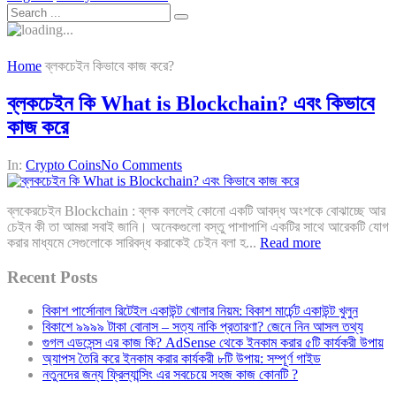
Home
ব্লকচেইন কিভাবে কাজ করে?
ব্লকচেইন কি What is Blockchain? এবং কিভাবে
কাজ করে
In:
Crypto Coins
No Comments
ব্লকেরচেইন Blockchain : ব্লক বললেই কোনো একটি আবদ্ধ অংশকে বোঝাচ্ছে আর
চেইন কী তা আমরা সবাই জানি। অনেকগুলো বস্তু পাশাপাশি একটির সাথে আরেকটি যোগ
করার মাধ্যমে সেগুলোকে সারিবদ্ধ করাকেই চেইন বলা হ...
Read more
Recent Posts
বিকাশ পার্সোনাল রিটেইল একাউন্ট খোলার নিয়ম: বিকাশ মার্চেন্ট একাউন্ট খুলুন
বিকাশে ৯৯৯৯ টাকা বোনাস – সত্য নাকি প্রতারণা? জেনে নিন আসল তথ্য
গুগল এডসেন্স এর কাজ কি? AdSense থেকে ইনকাম করার ৫টি কার্যকরী উপায়
অ্যাপস তৈরি করে ইনকাম করার কার্যকরী ৮টি উপায়: সম্পূর্ণ গাইড
নতুনদের জন্য ফ্রিল্যান্সিং এর সবচেয়ে সহজ কাজ কোনটি ?