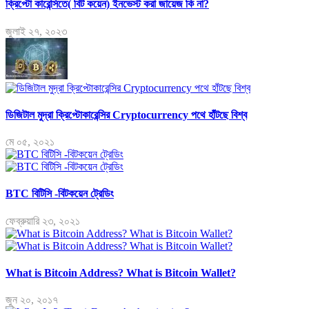
ক্রিপ্টো কারেন্সিতে( বিট কয়েন) ইনভেস্ট করা জায়েজ কি না?
জুলাই ২৭, ২০২৩
ডিজিটাল মুদ্রা ক্রিপ্টোকারেন্সির Cryptocurrency পথে হাঁটছে বিশ্ব
মে ০৫, ২০২১
BTC বিটিসি -বিটকয়েন ট্রেডিং
ফেব্রুয়ারি ২৩, ২০২১
What is Bitcoin Address? What is Bitcoin Wallet?
জুন ২০, ২০১৭