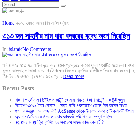
Home
২৬০. হযরত আমর বিন সা’লাবা(রাঃ)
৩১৩ জন সাহাবীর নাম যারা বদররের যুদ্ধে অংশ নিয়েছিল
In:
islamic
No Comments
মদিনা শহর হতে ৭০ মাইল দূরে বদর নামক প্রান্তরে বদরের যুদ্ধ সংঘটিত হয়েছিল। বদর
যুদ্ধে আল্লাহ তাআলা অসম প্রতিপক্ষের বিরুদ্ধে মুসলিম বাহিনীকে বিজয় দান করেন। ২
হিজরির ১৭ রমজান (১৭ মার্চ ৬২৪ খ্র...
Read more
Recent Posts
বিকাশ পার্সোনাল রিটেইল একাউন্ট খোলার নিয়ম: বিকাশ মার্চেন্ট একাউন্ট খুলুন
বিকাশে ৯৯৯৯ টাকা বোনাস – সত্য নাকি প্রতারণা? জেনে নিন আসল তথ্য
গুগল এডসেন্স এর কাজ কি? AdSense থেকে ইনকাম করার ৫টি কার্যকরী উপায়
অ্যাপস তৈরি করে ইনকাম করার কার্যকরী ৮টি উপায়: সম্পূর্ণ গাইড
নতুনদের জন্য ফ্রিল্যান্সিং এর সবচেয়ে সহজ কাজ কোনটি ?