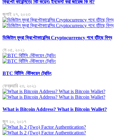
ক্রিপ্টো কারেন্সিতে( বিট কয়েন) ইনভেস্ট করা জায়েজ কি না?
জুলাই ২৭, ২০২৩
ডিজিটাল মুদ্রা ক্রিপ্টোকারেন্সির Cryptocurrency পথে হাঁটছে বিশ্ব
মে ০৫, ২০২১
BTC বিটিসি -বিটকয়েন ট্রেডিং
ফেব্রুয়ারি ২৩, ২০২১
What is Bitcoin Address? What is Bitcoin Wallet?
জুন ২০, ২০১৭