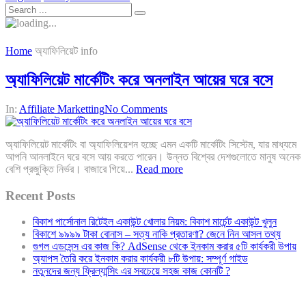
Home
অ্যাফিলিয়েট info
অ্যাফিলিয়েট মার্কেটিং করে অনলাইন আয়ের ঘরে বসে
In:
Affiliate Marketting
No Comments
অ্যাফিলিয়েট মার্কেটিং বা অ্যাফিলিয়েশন হচ্ছে এমন একটি মার্কেটিং সিস্টেম, যার মাধ্যমে
আপনি আনলাইনে ঘরে বসে আয় করতে পারেন। উন্নত বিশ্বের দেশগুলোতে মানুষ অনেক
বেশি প্রজুক্তি নির্ভর। বাজারে গিয়ে...
Read more
Recent Posts
বিকাশ পার্সোনাল রিটেইল একাউন্ট খোলার নিয়ম: বিকাশ মার্চেন্ট একাউন্ট খুলুন
বিকাশে ৯৯৯৯ টাকা বোনাস – সত্য নাকি প্রতারণা? জেনে নিন আসল তথ্য
গুগল এডসেন্স এর কাজ কি? AdSense থেকে ইনকাম করার ৫টি কার্যকরী উপায়
অ্যাপস তৈরি করে ইনকাম করার কার্যকরী ৮টি উপায়: সম্পূর্ণ গাইড
নতুনদের জন্য ফ্রিল্যান্সিং এর সবচেয়ে সহজ কাজ কোনটি ?