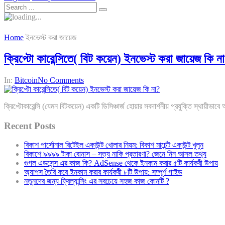
Home
ইনভেস্ট করা জায়েজ
ক্রিপ্টো কারেন্সিতে( বিট কয়েন) ইনভেস্ট করা জায়েজ কি ন
In:
Bitcoin
No Comments
ক্রিপ্টোকারেন্সি (যেমন বিটকয়েন) একটি ডিসিঞ্চার্জ হোয়ার সবদার্শনীয় প্রযুক্তি স্থায়ীভ
Recent Posts
বিকাশ পার্সোনাল রিটেইল একাউন্ট খোলার নিয়ম: বিকাশ মার্চেন্ট একাউন্ট খুলুন
বিকাশে ৯৯৯৯ টাকা বোনাস – সত্য নাকি প্রতারণা? জেনে নিন আসল তথ্য
গুগল এডসেন্স এর কাজ কি? AdSense থেকে ইনকাম করার ৫টি কার্যকরী উপায়
অ্যাপস তৈরি করে ইনকাম করার কার্যকরী ৮টি উপায়: সম্পূর্ণ গাইড
নতুনদের জন্য ফ্রিল্যান্সিং এর সবচেয়ে সহজ কাজ কোনটি ?