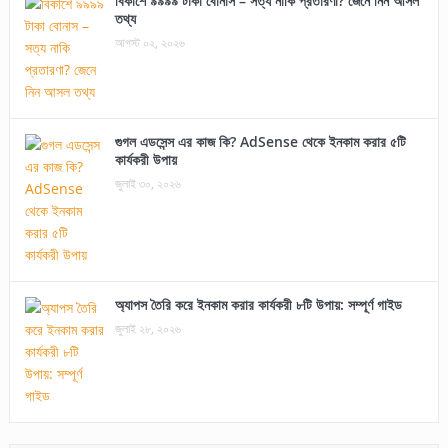
বিকাশে ৯৯৯৯ টাকা বোনাস – সত্য নাকি প্রতারণা? জেনে নিন আসল
তথ্য
আগস্ট ০২, ২০২৬
গুগল এডসেন্স এর কাজ কি? AdSense থেকে ইনকাম করার ৫টি
কার্যকরী উপায়
জুলাই ৩০, ২০২৬
অ্যাপস তৈরি করে ইনকাম করার কার্যকরী ৮টি উপায়: সম্পূর্ণ গাইড
জুলাই ২৮, ২০২৬