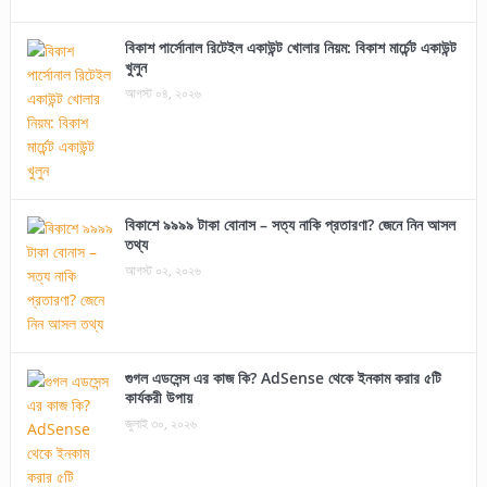
বিকাশ পার্সোনাল রিটেইল একাউন্ট খোলার নিয়ম: বিকাশ মার্চেন্ট একাউন্ট
খুলুন
আগস্ট ০৪, ২০২৬
বিকাশে ৯৯৯৯ টাকা বোনাস – সত্য নাকি প্রতারণা? জেনে নিন আসল
তথ্য
আগস্ট ০২, ২০২৬
গুগল এডসেন্স এর কাজ কি? AdSense থেকে ইনকাম করার ৫টি
কার্যকরী উপায়
জুলাই ৩০, ২০২৬