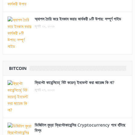
অ্যাপস তৈরি করে ইনকাম করার কার্যকরী ৮টি উপায়: সম্পূর্ণ গাইড
জুলাই ২৮, ২০২৬
BITCOIN
ক্রিপ্টো কারেন্সিতে( বিট কয়েন) ইনভেস্ট করা জায়েজ কি না?
জুলাই ২৭, ২০২৩
ডিজিটাল মুদ্রা ক্রিপ্টোকারেন্সির Cryptocurrency পথে হাঁটছে
বিশ্ব