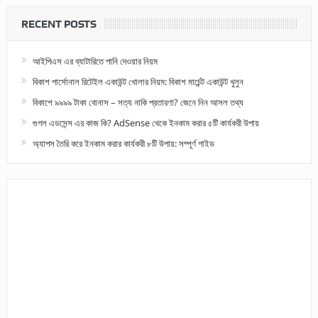
RECENT POSTS
আইপিএস এর ব্যাটারিতে পানি দেওয়ার নিয়ম
বিকাশ পার্সোনাল রিটেইল একাউন্ট খোলার নিয়ম: বিকাশ মার্চেন্ট একাউন্ট খুলুন
বিকাশে ৯৯৯৯ টাকা বোনাস – সত্য নাকি প্রতারণা? জেনে নিন আসল তথ্য
গুগল এডসেন্স এর কাজ কি? AdSense থেকে ইনকাম করার ৫টি কার্যকরী উপায়
অ্যাপস তৈরি করে ইনকাম করার কার্যকরী ৮টি উপায়: সম্পূর্ণ গাইড