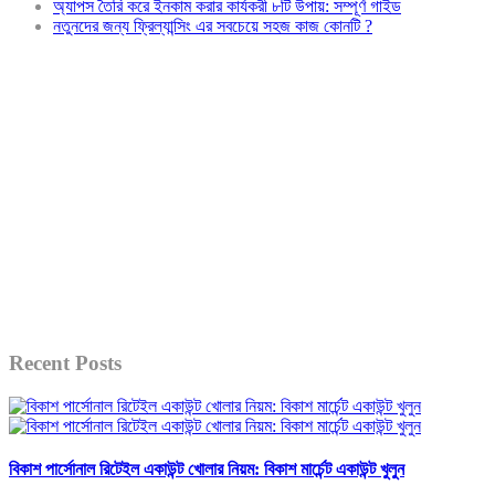
অ্যাপস তৈরি করে ইনকাম করার কার্যকরী ৮টি উপায়: সম্পূর্ণ গাইড
নতুনদের জন্য ফ্রিল্যান্সিং এর সবচেয়ে সহজ কাজ কোনটি ?
Recent Posts
বিকাশ পার্সোনাল রিটেইল একাউন্ট খোলার নিয়ম: বিকাশ মার্চেন্ট একাউন্ট খুলুন