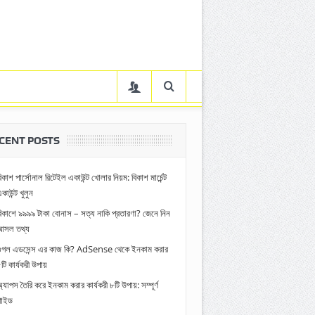
CENT POSTS
িকাশ পার্সোনাল রিটেইল একাউন্ট খোলার নিয়ম: বিকাশ মার্চেন্ট
কাউন্ট খুলুন
িকাশে ৯৯৯৯ টাকা বোনাস – সত্য নাকি প্রতারণা? জেনে নিন
আসল তথ্য
গুগল এডসেন্স এর কাজ কি? AdSense থেকে ইনকাম করার
টি কার্যকরী উপায়
্যাপস তৈরি করে ইনকাম করার কার্যকরী ৮টি উপায়: সম্পূর্ণ
গাইড