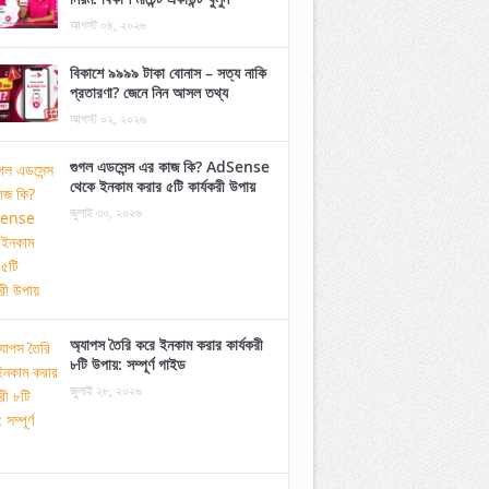
আগস্ট ০৪, ২০২৬
বিকাশে ৯৯৯৯ টাকা বোনাস – সত্য নাকি
প্রতারণা? জেনে নিন আসল তথ্য
আগস্ট ০২, ২০২৬
গুগল এডসেন্স এর কাজ কি? AdSense
থেকে ইনকাম করার ৫টি কার্যকরী উপায়
জুলাই ৩০, ২০২৬
অ্যাপস তৈরি করে ইনকাম করার কার্যকরী
৮টি উপায়: সম্পূর্ণ গাইড
জুলাই ২৮, ২০২৬