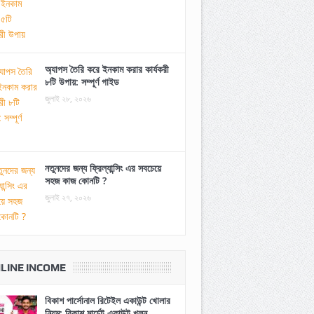
অ্যাপস তৈরি করে ইনকাম করার কার্যকরী
৮টি উপায়: সম্পূর্ণ গাইড
জুলাই ২৮, ২০২৬
নতুনদের জন্য ফ্রিল্যান্সিং এর সবচেয়ে
সহজ কাজ কোনটি ?
জুলাই ২৭, ২০২৬
LINE INCOME
বিকাশ পার্সোনাল রিটেইল একাউন্ট খোলার
নিয়ম: বিকাশ মার্চেন্ট একাউন্ট খুলুন