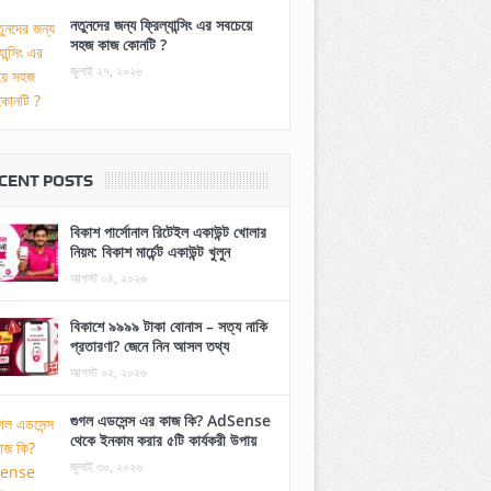
নতুনদের জন্য ফ্রিল্যান্সিং এর সবচেয়ে
সহজ কাজ কোনটি ?
জুলাই ২৭, ২০২৬
CENT POSTS
বিকাশ পার্সোনাল রিটেইল একাউন্ট খোলার
নিয়ম: বিকাশ মার্চেন্ট একাউন্ট খুলুন
আগস্ট ০৪, ২০২৬
বিকাশে ৯৯৯৯ টাকা বোনাস – সত্য নাকি
প্রতারণা? জেনে নিন আসল তথ্য
আগস্ট ০২, ২০২৬
গুগল এডসেন্স এর কাজ কি? AdSense
থেকে ইনকাম করার ৫টি কার্যকরী উপায়
জুলাই ৩০, ২০২৬