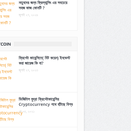
নতুনদের জন্য ফ্রিল্যান্সিং এর সবচেয়ে
সহজ কাজ কোনটি ?
জুলাই ২৭, ২০২৬
TCOIN
ক্রিপ্টো কারেন্সিতে( বিট কয়েন) ইনভেস্ট
করা জায়েজ কি না?
জুলাই ২৭, ২০২৩
ডিজিটাল মুদ্রা ক্রিপ্টোকারেন্সির
Cryptocurrency পথে হাঁটছে বিশ্ব
মে ০৫, ২০২১