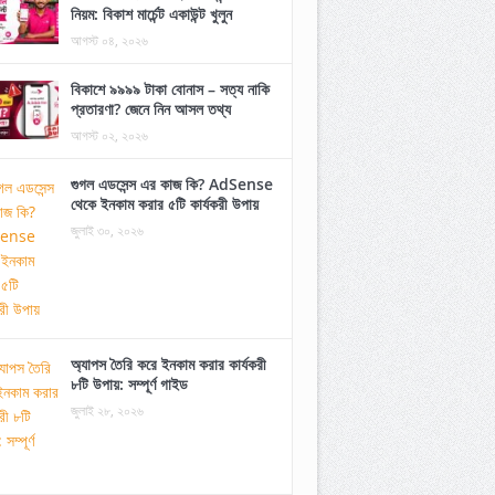
নিয়ম: বিকাশ মার্চেন্ট একাউন্ট খুলুন
আগস্ট ০৪, ২০২৬
বিকাশে ৯৯৯৯ টাকা বোনাস – সত্য নাকি
প্রতারণা? জেনে নিন আসল তথ্য
আগস্ট ০২, ২০২৬
গুগল এডসেন্স এর কাজ কি? AdSense
থেকে ইনকাম করার ৫টি কার্যকরী উপায়
জুলাই ৩০, ২০২৬
অ্যাপস তৈরি করে ইনকাম করার কার্যকরী
৮টি উপায়: সম্পূর্ণ গাইড
জুলাই ২৮, ২০২৬