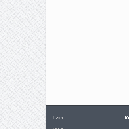
R
Home