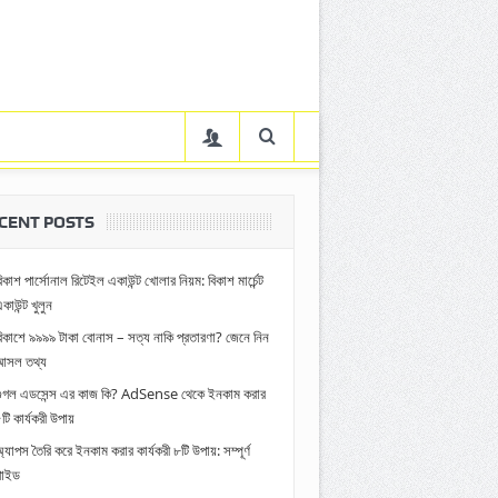
CENT POSTS
িকাশ পার্সোনাল রিটেইল একাউন্ট খোলার নিয়ম: বিকাশ মার্চেন্ট
কাউন্ট খুলুন
িকাশে ৯৯৯৯ টাকা বোনাস – সত্য নাকি প্রতারণা? জেনে নিন
আসল তথ্য
গুগল এডসেন্স এর কাজ কি? AdSense থেকে ইনকাম করার
টি কার্যকরী উপায়
্যাপস তৈরি করে ইনকাম করার কার্যকরী ৮টি উপায়: সম্পূর্ণ
গাইড