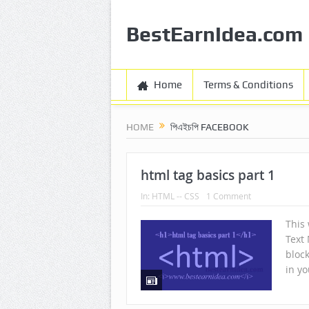
BestEarnIdea.com
Home
Terms & Conditions
HOME
পিএইচপি FACEBOOK
html tag basics part 1
In:
HTML -- CSS
1 Comment
This
Text
block
in yo