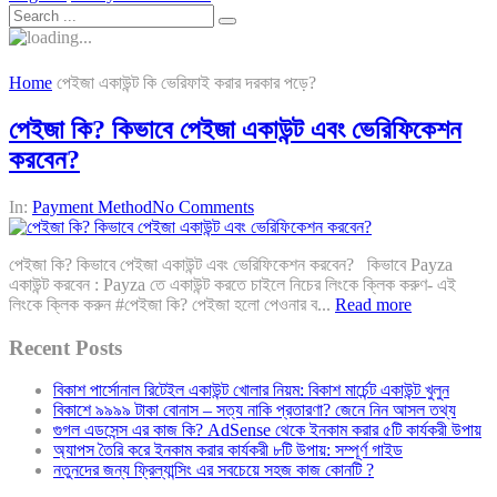
Home
পেইজা একাউন্ট কি ভেরিফাই করার দরকার পড়ে?
পেইজা কি? কিভাবে পেইজা একাউন্ট এবং ভেরিফিকেশন
করবেন?
In:
Payment Method
No Comments
পেইজা কি? কিভাবে পেইজা একাউন্ট এবং ভেরিফিকেশন করবেন? কিভাবে Payza
একাউন্ট করবেন : Payza তে একাউন্ট করতে চাইলে নিচের লিংকে ক্লিক করুণ- এই
লিংকে ক্লিক করুন #পেইজা কি? পেইজা হলো পেওনার ব...
Read more
Recent Posts
বিকাশ পার্সোনাল রিটেইল একাউন্ট খোলার নিয়ম: বিকাশ মার্চেন্ট একাউন্ট খুলুন
বিকাশে ৯৯৯৯ টাকা বোনাস – সত্য নাকি প্রতারণা? জেনে নিন আসল তথ্য
গুগল এডসেন্স এর কাজ কি? AdSense থেকে ইনকাম করার ৫টি কার্যকরী উপায়
অ্যাপস তৈরি করে ইনকাম করার কার্যকরী ৮টি উপায়: সম্পূর্ণ গাইড
নতুনদের জন্য ফ্রিল্যান্সিং এর সবচেয়ে সহজ কাজ কোনটি ?