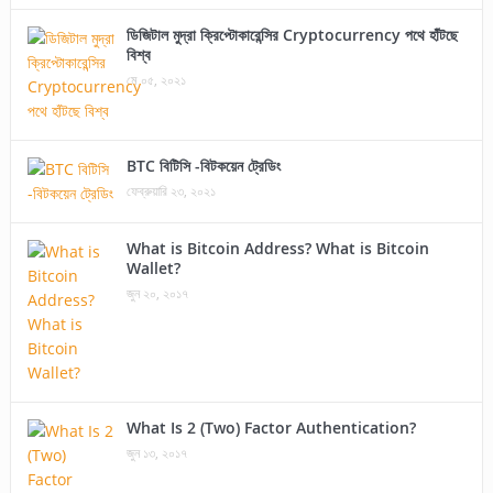
ডিজিটাল মুদ্রা ক্রিপ্টোকারেন্সির Cryptocurrency পথে হাঁটছে
বিশ্ব
মে ০৫, ২০২১
BTC বিটিসি -বিটকয়েন ট্রেডিং
ফেব্রুয়ারি ২৩, ২০২১
What is Bitcoin Address? What is Bitcoin
Wallet?
জুন ২০, ২০১৭
What Is 2 (Two) Factor Authentication?
জুন ১৩, ২০১৭