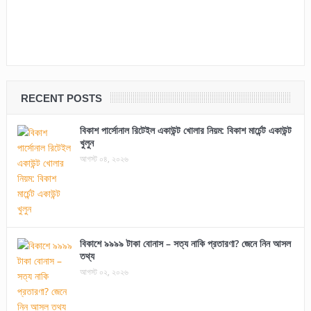
RECENT POSTS
বিকাশ পার্সোনাল রিটেইল একাউন্ট খোলার নিয়ম: বিকাশ মার্চেন্ট একাউন্ট
খুলুন
আগস্ট ০৪, ২০২৬
বিকাশে ৯৯৯৯ টাকা বোনাস – সত্য নাকি প্রতারণা? জেনে নিন আসল
তথ্য
আগস্ট ০২, ২০২৬