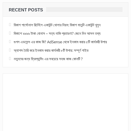
RECENT POSTS
বিকাশ পার্সোনাল রিটেইল একাউন্ট খোলার নিয়ম: বিকাশ মার্চেন্ট একাউন্ট খুলুন
বিকাশে ৯৯৯৯ টাকা বোনাস – সত্য নাকি প্রতারণা? জেনে নিন আসল তথ্য
গুগল এডসেন্স এর কাজ কি? AdSense থেকে ইনকাম করার ৫টি কার্যকরী উপায়
অ্যাপস তৈরি করে ইনকাম করার কার্যকরী ৮টি উপায়: সম্পূর্ণ গাইড
নতুনদের জন্য ফ্রিল্যান্সিং এর সবচেয়ে সহজ কাজ কোনটি ?