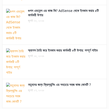
গুগল এডসেন্স এর কাজ কি? AdSense থেকে ইনকাম করার ৫টি
কার্যকরী উপায়
জুলাই ৩০, ২০২৬
অ্যাপস তৈরি করে ইনকাম করার কার্যকরী ৮টি উপায়: সম্পূর্ণ গাইড
জুলাই ২৮, ২০২৬
নতুনদের জন্য ফ্রিল্যান্সিং এর সবচেয়ে সহজ কাজ কোনটি ?
জুলাই ২৭, ২০২৬