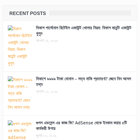
RECENT POSTS
বিকাশ পার্সোনাল রিটেইল একাউন্ট খোলার নিয়ম: বিকাশ মার্চেন্ট একাউন্ট
খুলুন
আগস্ট ০৪, ২০২৬
বিকাশে ৯৯৯৯ টাকা বোনাস – সত্য নাকি প্রতারণা? জেনে নিন আসল
তথ্য
আগস্ট ০২, ২০২৬
গুগল এডসেন্স এর কাজ কি? AdSense থেকে ইনকাম করার ৫টি
কার্যকরী উপায়
জুলাই ৩০, ২০২৬