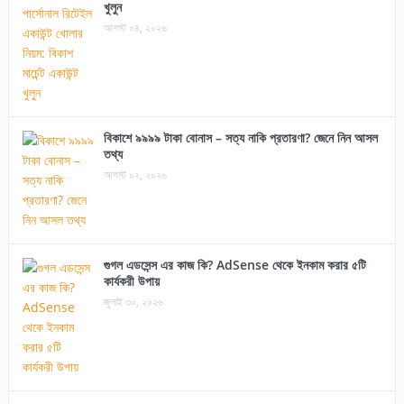
খুলুন
আগস্ট ০৪, ২০২৬
বিকাশে ৯৯৯৯ টাকা বোনাস – সত্য নাকি প্রতারণা? জেনে নিন আসল
তথ্য
আগস্ট ০২, ২০২৬
গুগল এডসেন্স এর কাজ কি? AdSense থেকে ইনকাম করার ৫টি
কার্যকরী উপায়
জুলাই ৩০, ২০২৬