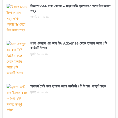
বিকাশে ৯৯৯৯ টাকা বোনাস – সত্য নাকি প্রতারণা? জেনে নিন আসল
তথ্য
আগস্ট ০২, ২০২৬
গুগল এডসেন্স এর কাজ কি? AdSense থেকে ইনকাম করার ৫টি
কার্যকরী উপায়
জুলাই ৩০, ২০২৬
অ্যাপস তৈরি করে ইনকাম করার কার্যকরী ৮টি উপায়: সম্পূর্ণ গাইড
জুলাই ২৮, ২০২৬