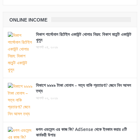
ONLINE INCOME
বিকাশ পার্সোনাল রিটেইল একাউন্ট খোলার নিয়ম: বিকাশ মার্চেন্ট একাউন্ট
খুলুন
আগস্ট ০৪, ২০২৬
বিকাশে ৯৯৯৯ টাকা বোনাস – সত্য নাকি প্রতারণা? জেনে নিন আসল
তথ্য
আগস্ট ০২, ২০২৬
গুগল এডসেন্স এর কাজ কি? AdSense থেকে ইনকাম করার ৫টি
কার্যকরী উপায়