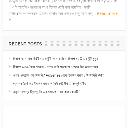
বাইনান্স কি? Binance বিশ্বের বৃহত্তম এবং শ্রেষ্ঠ cryptocurrency এক্সচেঞ্জ
। এটি আইসিও প্রকল্পের অংশ হিসাবে তৈরি করা হয়েছিল। দলটি
ইআরএক্সএনএনএক্সএক্স টোকেন প্রদান করে এক্সচেঞ্জ চালু করার জন্...
Read more
RECENT POSTS
বিকাশ পার্সোনাল রিটেইল একাউন্ট খোলার নিয়ম: বিকাশ মার্চেন্ট একাউন্ট খুলুন
বিকাশে ৯৯৯৯ টাকা বোনাস – সত্য নাকি প্রতারণা? জেনে নিন আসল তথ্য
গুগল এডসেন্স এর কাজ কি? AdSense থেকে ইনকাম করার ৫টি কার্যকরী উপায়
অ্যাপস তৈরি করে ইনকাম করার কার্যকরী ৮টি উপায়: সম্পূর্ণ গাইড
নতুনদের জন্য ফ্রিল্যান্সিং এর সবচেয়ে সহজ কাজ কোনটি ?