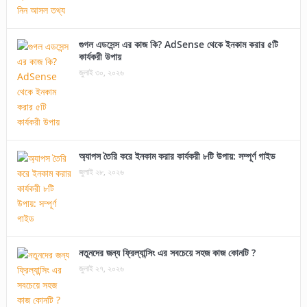
গুগল এডসেন্স এর কাজ কি? AdSense থেকে ইনকাম করার ৫টি
কার্যকরী উপায়
জুলাই ৩০, ২০২৬
অ্যাপস তৈরি করে ইনকাম করার কার্যকরী ৮টি উপায়: সম্পূর্ণ গাইড
জুলাই ২৮, ২০২৬
নতুনদের জন্য ফ্রিল্যান্সিং এর সবচেয়ে সহজ কাজ কোনটি ?
জুলাই ২৭, ২০২৬