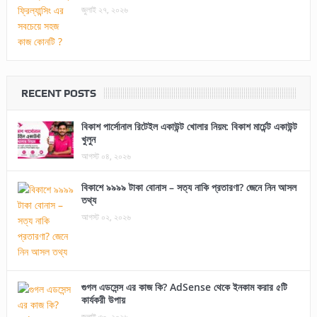
জুলাই ২৭, ২০২৬
RECENT POSTS
বিকাশ পার্সোনাল রিটেইল একাউন্ট খোলার নিয়ম: বিকাশ মার্চেন্ট একাউন্ট
খুলুন
আগস্ট ০৪, ২০২৬
বিকাশে ৯৯৯৯ টাকা বোনাস – সত্য নাকি প্রতারণা? জেনে নিন আসল
তথ্য
আগস্ট ০২, ২০২৬
গুগল এডসেন্স এর কাজ কি? AdSense থেকে ইনকাম করার ৫টি
কার্যকরী উপায়
জুলাই ৩০, ২০২৬