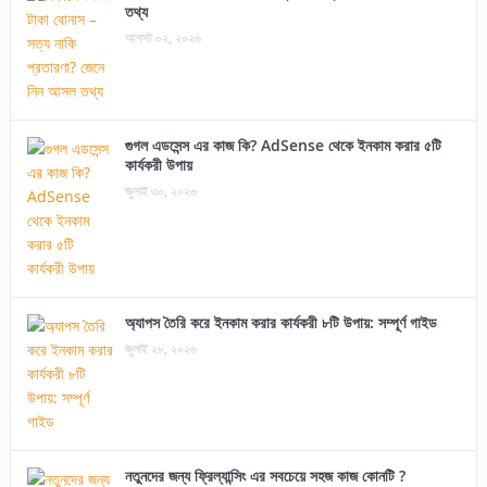
তথ্য
আগস্ট ০২, ২০২৬
গুগল এডসেন্স এর কাজ কি? AdSense থেকে ইনকাম করার ৫টি
কার্যকরী উপায়
জুলাই ৩০, ২০২৬
অ্যাপস তৈরি করে ইনকাম করার কার্যকরী ৮টি উপায়: সম্পূর্ণ গাইড
জুলাই ২৮, ২০২৬
নতুনদের জন্য ফ্রিল্যান্সিং এর সবচেয়ে সহজ কাজ কোনটি ?