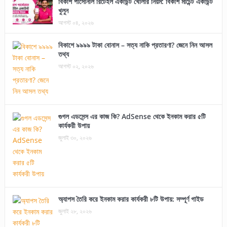
বিকাশ পার্সোনাল রিটেইল একাউন্ট খোলার নিয়ম: বিকাশ মার্চেন্ট একাউন্ট
খুলুন
আগস্ট ০৪, ২০২৬
বিকাশে ৯৯৯৯ টাকা বোনাস – সত্য নাকি প্রতারণা? জেনে নিন আসল
তথ্য
আগস্ট ০২, ২০২৬
গুগল এডসেন্স এর কাজ কি? AdSense থেকে ইনকাম করার ৫টি
কার্যকরী উপায়
জুলাই ৩০, ২০২৬
অ্যাপস তৈরি করে ইনকাম করার কার্যকরী ৮টি উপায়: সম্পূর্ণ গাইড
জুলাই ২৮, ২০২৬