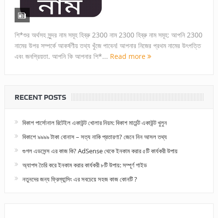
শি*শুর অর্থসহ সুন্দর নাম সমূহ হিব্রু 2300 নাম 2300 হিব্রু নাম সমূহ: আপনি 2300
নামের উপর সম্পর্কে আকর্ষণীয় তথ্য খুঁজে পাবেন! আপনার নিজের প্রথম নামের উৎপত্তি
এবং জনপ্রিয়তা. আপনি কি আপনার শি*...
Read more
RECENT POSTS
বিকাশ পার্সোনাল রিটেইল একাউন্ট খোলার নিয়ম: বিকাশ মার্চেন্ট একাউন্ট খুলুন
বিকাশে ৯৯৯৯ টাকা বোনাস – সত্য নাকি প্রতারণা? জেনে নিন আসল তথ্য
গুগল এডসেন্স এর কাজ কি? AdSense থেকে ইনকাম করার ৫টি কার্যকরী উপায়
অ্যাপস তৈরি করে ইনকাম করার কার্যকরী ৮টি উপায়: সম্পূর্ণ গাইড
নতুনদের জন্য ফ্রিল্যান্সিং এর সবচেয়ে সহজ কাজ কোনটি ?