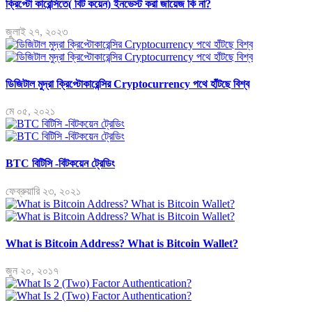
ক্রিপ্টো কারেন্সিতে( বিট কয়েন) ইনভেস্ট করা জায়েজ কি না?
জুলাই ২৭, ২০২৩
ডিজিটাল মুদ্রা ক্রিপ্টোকারেন্সির Cryptocurrency পথে হাঁটছে বিশ্ব
মে ০৫, ২০২১
BTC বিটিসি -বিটকয়েন ট্রেডিং
ফেব্রুয়ারি ২৩, ২০২১
What is Bitcoin Address? What is Bitcoin Wallet?
জুন ২০, ২০১৭