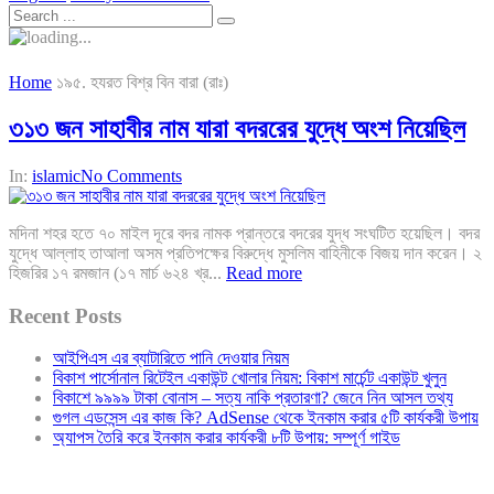
Home
১৯৫. হযরত বিশ্র বিন বারা (রাঃ)
৩১৩ জন সাহাবীর নাম যারা বদররের যুদ্ধে অংশ নিয়েছিল
In:
islamic
No Comments
মদিনা শহর হতে ৭০ মাইল দূরে বদর নামক প্রান্তরে বদরের যুদ্ধ সংঘটিত হয়েছিল। বদর
যুদ্ধে আল্লাহ তাআলা অসম প্রতিপক্ষের বিরুদ্ধে মুসলিম বাহিনীকে বিজয় দান করেন। ২
হিজরির ১৭ রমজান (১৭ মার্চ ৬২৪ খ্র...
Read more
Recent Posts
আইপিএস এর ব্যাটারিতে পানি দেওয়ার নিয়ম
বিকাশ পার্সোনাল রিটেইল একাউন্ট খোলার নিয়ম: বিকাশ মার্চেন্ট একাউন্ট খুলুন
বিকাশে ৯৯৯৯ টাকা বোনাস – সত্য নাকি প্রতারণা? জেনে নিন আসল তথ্য
গুগল এডসেন্স এর কাজ কি? AdSense থেকে ইনকাম করার ৫টি কার্যকরী উপায়
অ্যাপস তৈরি করে ইনকাম করার কার্যকরী ৮টি উপায়: সম্পূর্ণ গাইড