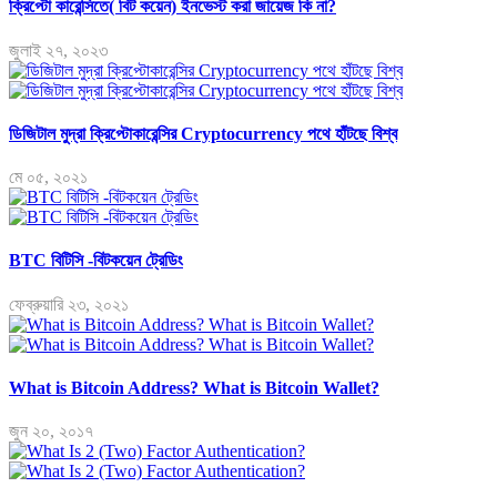
ক্রিপ্টো কারেন্সিতে( বিট কয়েন) ইনভেস্ট করা জায়েজ কি না?
জুলাই ২৭, ২০২৩
ডিজিটাল মুদ্রা ক্রিপ্টোকারেন্সির Cryptocurrency পথে হাঁটছে বিশ্ব
মে ০৫, ২০২১
BTC বিটিসি -বিটকয়েন ট্রেডিং
ফেব্রুয়ারি ২৩, ২০২১
What is Bitcoin Address? What is Bitcoin Wallet?
জুন ২০, ২০১৭