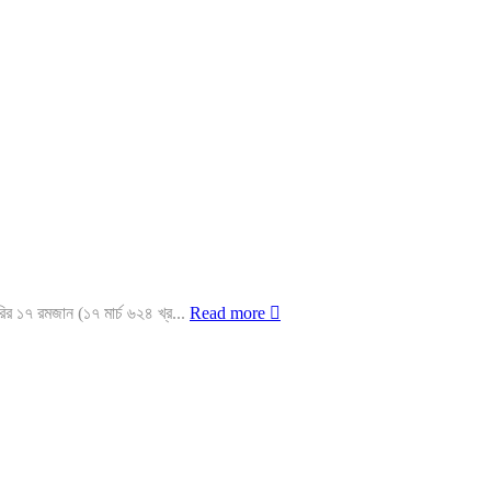
ির ১৭ রমজান (১৭ মার্চ ৬২৪ খ্র...
Read more