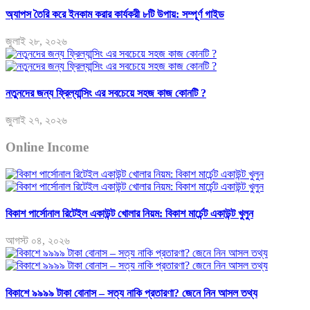
অ্যাপস তৈরি করে ইনকাম করার কার্যকরী ৮টি উপায়: সম্পূর্ণ গাইড
জুলাই ২৮, ২০২৬
নতুনদের জন্য ফ্রিল্যান্সিং এর সবচেয়ে সহজ কাজ কোনটি ?
জুলাই ২৭, ২০২৬
Online Income
বিকাশ পার্সোনাল রিটেইল একাউন্ট খোলার নিয়ম: বিকাশ মার্চেন্ট একাউন্ট খুলুন
আগস্ট ০৪, ২০২৬
বিকাশে ৯৯৯৯ টাকা বোনাস – সত্য নাকি প্রতারণা? জেনে নিন আসল তথ্য