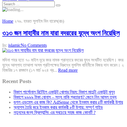
Home
২৭৬. হযরত সুলাইম বিন হারেস(রাঃ)
৩১৩ জন সাহাবীর নাম যারা বদররের যুদ্ধে অংশ নিয়েছিল
In:
islamic
No Comments
মদিনা শহর হতে ৭০ মাইল দূরে বদর নামক প্রান্তরে বদরের যুদ্ধ সংঘটিত হয়েছিল। বদর
যুদ্ধে আল্লাহ তাআলা অসম প্রতিপক্ষের বিরুদ্ধে মুসলিম বাহিনীকে বিজয় দান করেন। ২
হিজরির ১৭ রমজান (১৭ মার্চ ৬২৪ খ্র...
Read more
Recent Posts
বিকাশ পার্সোনাল রিটেইল একাউন্ট খোলার নিয়ম: বিকাশ মার্চেন্ট একাউন্ট খুলুন
বিকাশে ৯৯৯৯ টাকা বোনাস – সত্য নাকি প্রতারণা? জেনে নিন আসল তথ্য
গুগল এডসেন্স এর কাজ কি? AdSense থেকে ইনকাম করার ৫টি কার্যকরী উপায়
অ্যাপস তৈরি করে ইনকাম করার কার্যকরী ৮টি উপায়: সম্পূর্ণ গাইড
নতুনদের জন্য ফ্রিল্যান্সিং এর সবচেয়ে সহজ কাজ কোনটি ?