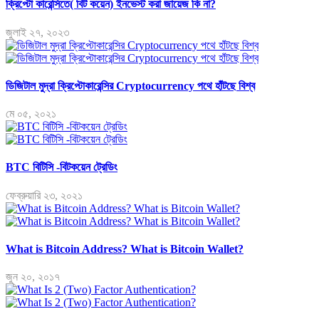
ক্রিপ্টো কারেন্সিতে( বিট কয়েন) ইনভেস্ট করা জায়েজ কি না?
জুলাই ২৭, ২০২৩
ডিজিটাল মুদ্রা ক্রিপ্টোকারেন্সির Cryptocurrency পথে হাঁটছে বিশ্ব
মে ০৫, ২০২১
BTC বিটিসি -বিটকয়েন ট্রেডিং
ফেব্রুয়ারি ২৩, ২০২১
What is Bitcoin Address? What is Bitcoin Wallet?
জুন ২০, ২০১৭