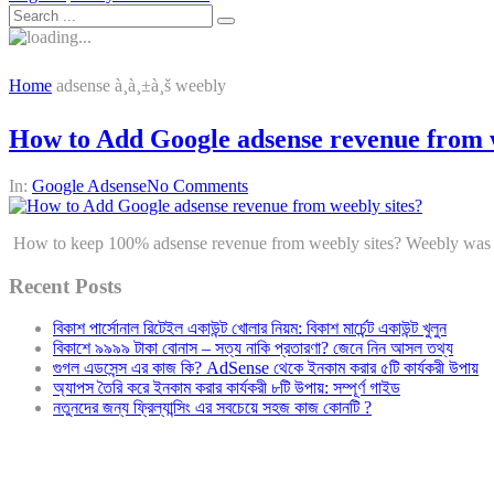
Home
adsense à¸à¸±à¸š weebly
How to Add Google adsense revenue from w
In:
Google Adsense
No Comments
How to keep 100% adsense revenue from weebly sites? Weebly was a re
Recent Posts
বিকাশ পার্সোনাল রিটেইল একাউন্ট খোলার নিয়ম: বিকাশ মার্চেন্ট একাউন্ট খুলুন
বিকাশে ৯৯৯৯ টাকা বোনাস – সত্য নাকি প্রতারণা? জেনে নিন আসল তথ্য
গুগল এডসেন্স এর কাজ কি? AdSense থেকে ইনকাম করার ৫টি কার্যকরী উপায়
অ্যাপস তৈরি করে ইনকাম করার কার্যকরী ৮টি উপায়: সম্পূর্ণ গাইড
নতুনদের জন্য ফ্রিল্যান্সিং এর সবচেয়ে সহজ কাজ কোনটি ?