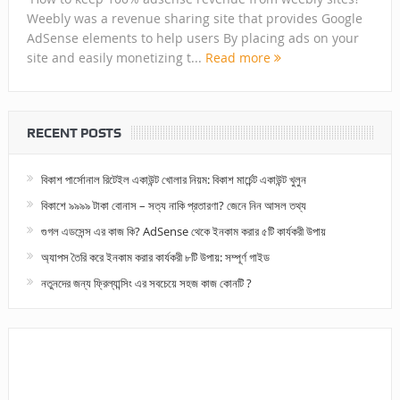
Weebly was a revenue sharing site that provides Google
AdSense elements to help users By placing ads on your
site and easily monetizing t...
Read more
RECENT POSTS
বিকাশ পার্সোনাল রিটেইল একাউন্ট খোলার নিয়ম: বিকাশ মার্চেন্ট একাউন্ট খুলুন
বিকাশে ৯৯৯৯ টাকা বোনাস – সত্য নাকি প্রতারণা? জেনে নিন আসল তথ্য
গুগল এডসেন্স এর কাজ কি? AdSense থেকে ইনকাম করার ৫টি কার্যকরী উপায়
অ্যাপস তৈরি করে ইনকাম করার কার্যকরী ৮টি উপায়: সম্পূর্ণ গাইড
নতুনদের জন্য ফ্রিল্যান্সিং এর সবচেয়ে সহজ কাজ কোনটি ?