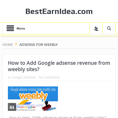
BestEarnIdea.com
Menu
HOME
ADSENSE FOR WEEBLY
How to Add Google adsense revenue from
weebly sites?
In:
Google Adsense
No Comments
How to keep 100% adsense revenue from weebly sites?