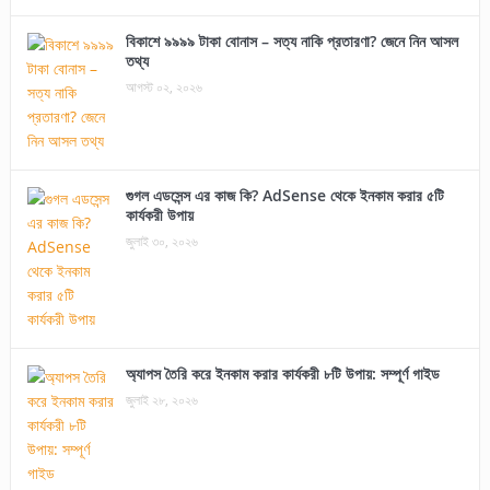
বিকাশে ৯৯৯৯ টাকা বোনাস – সত্য নাকি প্রতারণা? জেনে নিন আসল
তথ্য
আগস্ট ০২, ২০২৬
গুগল এডসেন্স এর কাজ কি? AdSense থেকে ইনকাম করার ৫টি
কার্যকরী উপায়
জুলাই ৩০, ২০২৬
অ্যাপস তৈরি করে ইনকাম করার কার্যকরী ৮টি উপায়: সম্পূর্ণ গাইড
জুলাই ২৮, ২০২৬