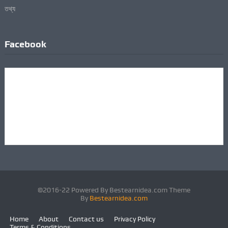
Facebook
©2016-22 Powered By Bestearnidea.com Theme
By
Bestearnidea.com
Home
About
Contact us
Privacy Policy
Terms & Conditions