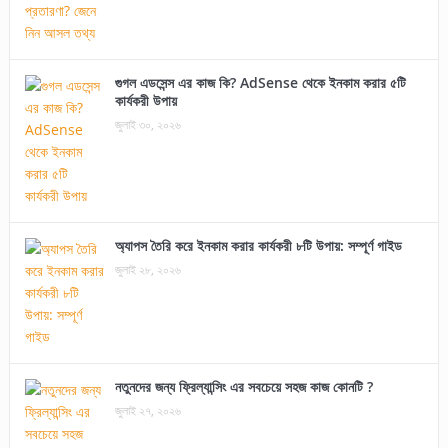
গুগল এডসেন্স এর কাজ কি? AdSense থেকে ইনকাম করার ৫টি
কার্যকরী উপায়
জুলাই ৩০, ২০২৬
অ্যাপস তৈরি করে ইনকাম করার কার্যকরী ৮টি উপায়: সম্পূর্ণ গাইড
জুলাই ২৮, ২০২৬
নতুনদের জন্য ফ্রিল্যান্সিং এর সবচেয়ে সহজ কাজ কোনটি ?
জুলাই ২৭, ২০২৬