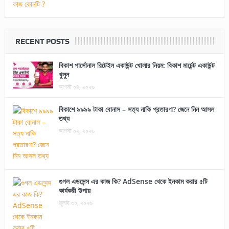
RECENT POSTS
বিকাশ পার্সোনাল রিটেইল একাউন্ট খোলার নিয়ম: বিকাশ মার্চেন্ট একাউন্ট
খুলুন
আগস্ট ০৪, ২০২৬
বিকাশে ৯৯৯৯ টাকা বোনাস – সত্য নাকি প্রতারণা? জেনে নিন আসল
তথ্য
আগস্ট ০২, ২০২৬
গুগল এডসেন্স এর কাজ কি? AdSense থেকে ইনকাম করার ৫টি
কার্যকরী উপায়
জুলাই ৩০, ২০২৬