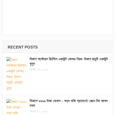
RECENT POSTS
বিকাশ পার্সোনাল রিটেইল একাউন্ট খোলার নিয়ম: বিকাশ মার্চেন্ট একাউন্ট
খুলুন
আগস্ট ০৪, ২০২৬
বিকাশে ৯৯৯৯ টাকা বোনাস – সত্য নাকি প্রতারণা? জেনে নিন আসল
তথ্য
আগস্ট ০২, ২০২৬