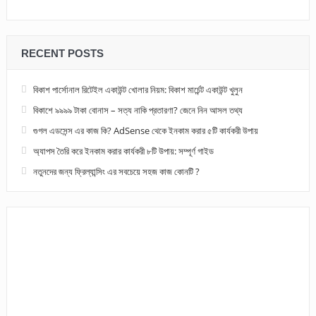
RECENT POSTS
বিকাশ পার্সোনাল রিটেইল একাউন্ট খোলার নিয়ম: বিকাশ মার্চেন্ট একাউন্ট খুলুন
বিকাশে ৯৯৯৯ টাকা বোনাস – সত্য নাকি প্রতারণা? জেনে নিন আসল তথ্য
গুগল এডসেন্স এর কাজ কি? AdSense থেকে ইনকাম করার ৫টি কার্যকরী উপায়
অ্যাপস তৈরি করে ইনকাম করার কার্যকরী ৮টি উপায়: সম্পূর্ণ গাইড
নতুনদের জন্য ফ্রিল্যান্সিং এর সবচেয়ে সহজ কাজ কোনটি ?