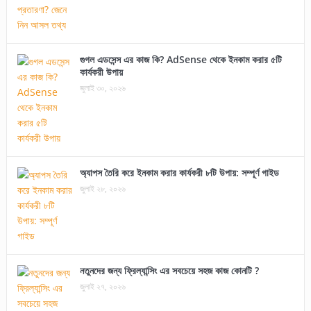
গুগল এডসেন্স এর কাজ কি? AdSense থেকে ইনকাম করার ৫টি
কার্যকরী উপায়
জুলাই ৩০, ২০২৬
অ্যাপস তৈরি করে ইনকাম করার কার্যকরী ৮টি উপায়: সম্পূর্ণ গাইড
জুলাই ২৮, ২০২৬
নতুনদের জন্য ফ্রিল্যান্সিং এর সবচেয়ে সহজ কাজ কোনটি ?
জুলাই ২৭, ২০২৬