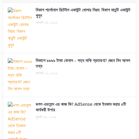
বিকাশ পার্সোনাল রিটেইল একাউন্ট খোলার নিয়ম: বিকাশ মার্চেন্ট একাউন্ট
খুলুন
আগস্ট ০৪, ২০২৬
বিকাশে ৯৯৯৯ টাকা বোনাস – সত্য নাকি প্রতারণা? জেনে নিন আসল
তথ্য
আগস্ট ০২, ২০২৬
গুগল এডসেন্স এর কাজ কি? AdSense থেকে ইনকাম করার ৫টি
কার্যকরী উপায়
জুলাই ৩০, ২০২৬