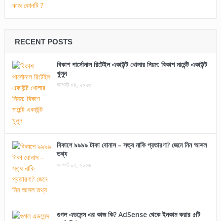
RECENT POSTS
বিকাশ পার্সোনাল রিটেইল একাউন্ট খোলার নিয়ম: বিকাশ মার্চেন্ট একাউন্ট
খুলুন
আগস্ট ০৪, ২০২৬
বিকাশে ৯৯৯৯ টাকা বোনাস – সত্য নাকি প্রতারণা? জেনে নিন আসল
তথ্য
আগস্ট ০২, ২০২৬
গুগল এডসেন্স এর কাজ কি? AdSense থেকে ইনকাম করার ৫টি