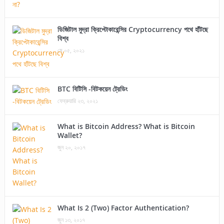
ডিজিটাল মুদ্রা ক্রিপ্টোকারেন্সির Cryptocurrency পথে হাঁটছে
বিশ্ব
মে ০৫, ২০২১
BTC বিটিসি -বিটকয়েন ট্রেডিং
ফেব্রুয়ারি ২৩, ২০২১
What is Bitcoin Address? What is Bitcoin
Wallet?
জুন ২০, ২০১৭
What Is 2 (Two) Factor Authentication?
জুন ১৩, ২০১৭