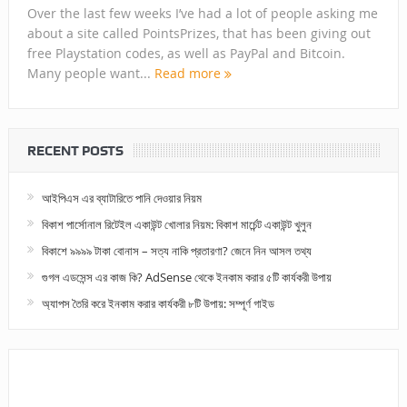
Over the last few weeks I’ve had a lot of people asking me
about a site called PointsPrizes, that has been giving out
free Playstation codes, as well as PayPal and Bitcoin.
Many people want...
Read more
RECENT POSTS
আইপিএস এর ব্যাটারিতে পানি দেওয়ার নিয়ম
বিকাশ পার্সোনাল রিটেইল একাউন্ট খোলার নিয়ম: বিকাশ মার্চেন্ট একাউন্ট খুলুন
বিকাশে ৯৯৯৯ টাকা বোনাস – সত্য নাকি প্রতারণা? জেনে নিন আসল তথ্য
গুগল এডসেন্স এর কাজ কি? AdSense থেকে ইনকাম করার ৫টি কার্যকরী উপায়
অ্যাপস তৈরি করে ইনকাম করার কার্যকরী ৮টি উপায়: সম্পূর্ণ গাইড