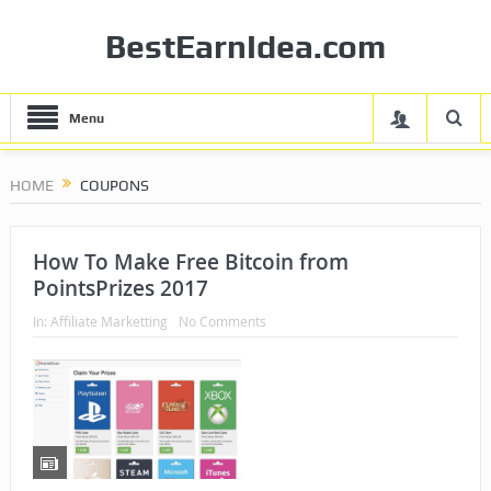
BestEarnIdea.com
Menu
HOME
COUPONS
How To Make Free Bitcoin from
PointsPrizes 2017
In:
Affiliate Marketting
No Comments