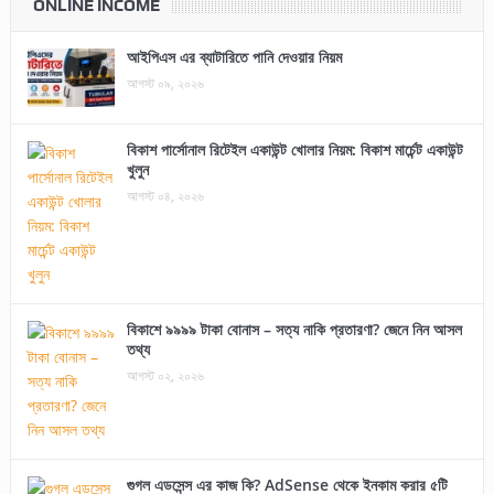
ONLINE INCOME
আইপিএস এর ব্যাটারিতে পানি দেওয়ার নিয়ম
আগস্ট ০৯, ২০২৬
বিকাশ পার্সোনাল রিটেইল একাউন্ট খোলার নিয়ম: বিকাশ মার্চেন্ট একাউন্ট
খুলুন
আগস্ট ০৪, ২০২৬
বিকাশে ৯৯৯৯ টাকা বোনাস – সত্য নাকি প্রতারণা? জেনে নিন আসল
তথ্য
আগস্ট ০২, ২০২৬
গুগল এডসেন্স এর কাজ কি? AdSense থেকে ইনকাম করার ৫টি