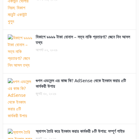
বিকাশে ৯৯৯৯ টাকা বোনাস – সত্য নাকি প্রতারণা? জেনে নিন আসল
তথ্য
আগস্ট ০২, ২০২৬
গুগল এডসেন্স এর কাজ কি? AdSense থেকে ইনকাম করার ৫টি
কার্যকরী উপায়
জুলাই ৩০, ২০২৬
অ্যাপস তৈরি করে ইনকাম করার কার্যকরী ৮টি উপায়: সম্পূর্ণ গাইড
জুলাই ২৮, ২০২৬