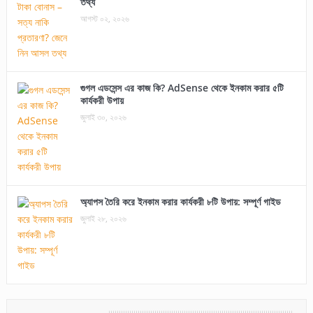
তথ্য
আগস্ট ০২, ২০২৬
গুগল এডসেন্স এর কাজ কি? AdSense থেকে ইনকাম করার ৫টি
কার্যকরী উপায়
জুলাই ৩০, ২০২৬
অ্যাপস তৈরি করে ইনকাম করার কার্যকরী ৮টি উপায়: সম্পূর্ণ গাইড
জুলাই ২৮, ২০২৬