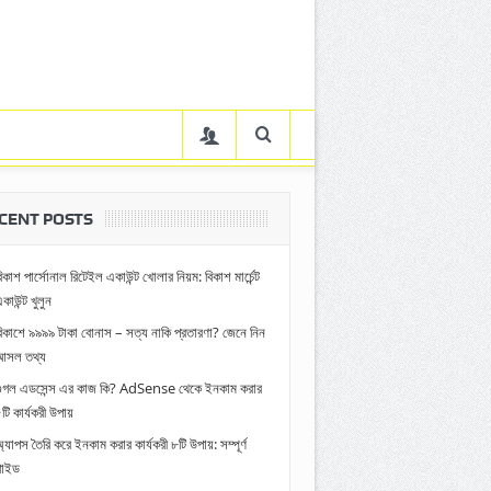
CENT POSTS
িকাশ পার্সোনাল রিটেইল একাউন্ট খোলার নিয়ম: বিকাশ মার্চেন্ট
কাউন্ট খুলুন
িকাশে ৯৯৯৯ টাকা বোনাস – সত্য নাকি প্রতারণা? জেনে নিন
আসল তথ্য
গুগল এডসেন্স এর কাজ কি? AdSense থেকে ইনকাম করার
টি কার্যকরী উপায়
্যাপস তৈরি করে ইনকাম করার কার্যকরী ৮টি উপায়: সম্পূর্ণ
গাইড