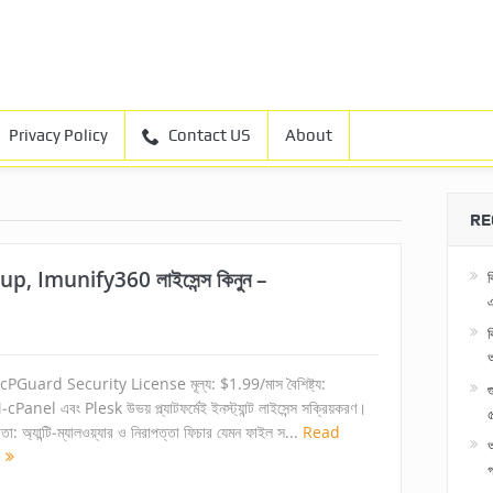
Privacy Policy
Contact US
About
RE
, Imunify360 লাইসেন্স কিনুন –
ব
এ
ব
 cPGuard Security License মূল্য: $1.99/মাস বৈশিষ্ট্য:
anel এবং Plesk উভয় প্ল্যাটফর্মেই ইনস্ট্যান্ট লাইসেন্স সক্রিয়করণ।
৫
া: অ্যান্টি‑ম্যালওয়্যার ও নিরাপত্তা ফিচার যেমন ফাইল স...
Read
অ
e