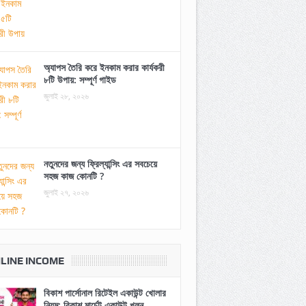
অ্যাপস তৈরি করে ইনকাম করার কার্যকরী
৮টি উপায়: সম্পূর্ণ গাইড
জুলাই ২৮, ২০২৬
নতুনদের জন্য ফ্রিল্যান্সিং এর সবচেয়ে
সহজ কাজ কোনটি ?
জুলাই ২৭, ২০২৬
LINE INCOME
বিকাশ পার্সোনাল রিটেইল একাউন্ট খোলার
নিয়ম: বিকাশ মার্চেন্ট একাউন্ট খুলুন