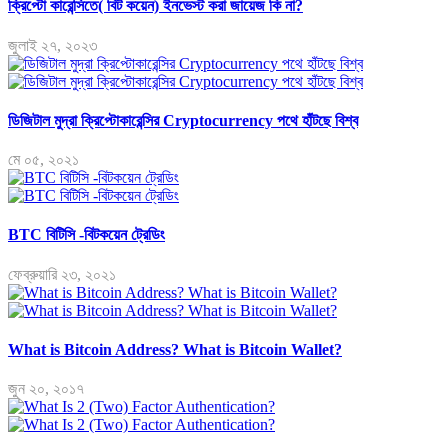
ক্রিপ্টো কারেন্সিতে( বিট কয়েন) ইনভেস্ট করা জায়েজ কি না?
জুলাই ২৭, ২০২৩
ডিজিটাল মুদ্রা ক্রিপ্টোকারেন্সির Cryptocurrency পথে হাঁটছে বিশ্ব
মে ০৫, ২০২১
BTC বিটিসি -বিটকয়েন ট্রেডিং
ফেব্রুয়ারি ২৩, ২০২১
What is Bitcoin Address? What is Bitcoin Wallet?
জুন ২০, ২০১৭