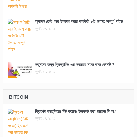
অ্যাপস তৈরি করে ইনকাম করার কার্যকরী ৮টি উপায়: সম্পূর্ণ গাইড
জুলাই ২৮, ২০২৬
নতুনদের জন্য ফ্রিল্যান্সিং এর সবচেয়ে সহজ কাজ কোনটি ?
জুলাই ২৭, ২০২৬
BITCOIN
ক্রিপ্টো কারেন্সিতে( বিট কয়েন) ইনভেস্ট করা জায়েজ কি না?
জুলাই ২৭, ২০২৩