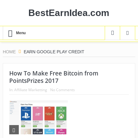
BestEarnIdea.com
Menu
HOME
EARN GOOGLE PLAY CREDIT
How To Make Free Bitcoin from
PointsPrizes 2017
In:
Affiliate Marketting
No Comments