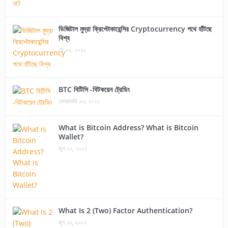
ডিজিটাল মুদ্রা ক্রিপ্টোকারেন্সির Cryptocurrency পথে হাঁটছে
বিশ্ব
মে ০৫, ২০২১
BTC বিটিসি -বিটকয়েন ট্রেডিং
ফেব্রুয়ারি ২৩, ২০২১
What is Bitcoin Address? What is Bitcoin
Wallet?
জুন ২০, ২০১৭
What Is 2 (Two) Factor Authentication?
জুন ১৩, ২০১৭