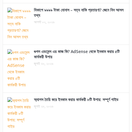
বিকাশে ৯৯৯৯ টাকা বোনাস – সত্য নাকি প্রতারণা? জেনে নিন আসল
তথ্য
আগস্ট ০২, ২০২৬
গুগল এডসেন্স এর কাজ কি? AdSense থেকে ইনকাম করার ৫টি
কার্যকরী উপায়
জুলাই ৩০, ২০২৬
অ্যাপস তৈরি করে ইনকাম করার কার্যকরী ৮টি উপায়: সম্পূর্ণ গাইড
জুলাই ২৮, ২০২৬