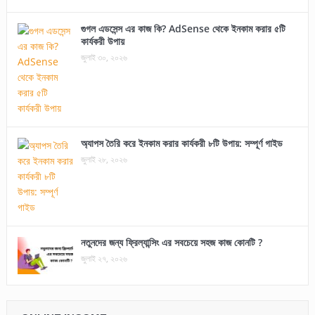
গুগল এডসেন্স এর কাজ কি? AdSense থেকে ইনকাম করার ৫টি
কার্যকরী উপায়
জুলাই ৩০, ২০২৬
অ্যাপস তৈরি করে ইনকাম করার কার্যকরী ৮টি উপায়: সম্পূর্ণ গাইড
জুলাই ২৮, ২০২৬
নতুনদের জন্য ফ্রিল্যান্সিং এর সবচেয়ে সহজ কাজ কোনটি ?
জুলাই ২৭, ২০২৬