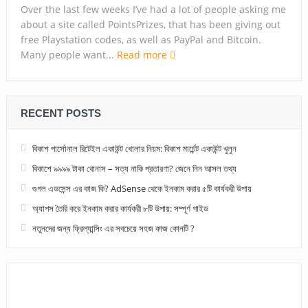
Over the last few weeks I’ve had a lot of people asking me
about a site called PointsPrizes, that has been giving out
free Playstation codes, as well as PayPal and Bitcoin.
Many people want...
Read more
RECENT POSTS
বিকাশ পার্সোনাল রিটেইল একাউন্ট খোলার নিয়ম: বিকাশ মার্চেন্ট একাউন্ট খুলুন
বিকাশে ৯৯৯৯ টাকা বোনাস – সত্য নাকি প্রতারণা? জেনে নিন আসল তথ্য
গুগল এডসেন্স এর কাজ কি? AdSense থেকে ইনকাম করার ৫টি কার্যকরী উপায়
অ্যাপস তৈরি করে ইনকাম করার কার্যকরী ৮টি উপায়: সম্পূর্ণ গাইড
নতুনদের জন্য ফ্রিল্যান্সিং এর সবচেয়ে সহজ কাজ কোনটি ?