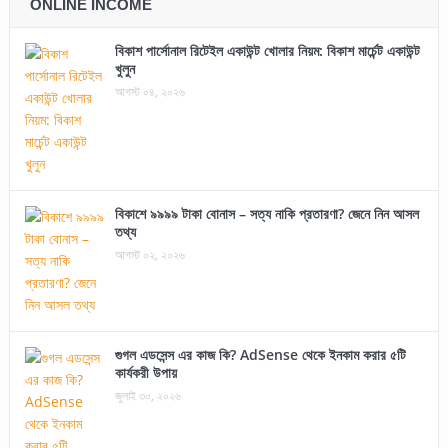
ONLINE INCOME
বিকাশ পার্সোনাল রিটেইল একাউন্ট খোলার নিয়ম: বিকাশ মার্চেন্ট একাউন্ট
খুলুন
আগস্ট ০৪, ২০২৬
বিকাশে ৯৯৯৯ টাকা বোনাস – সত্য নাকি প্রতারণা? জেনে নিন আসল
তথ্য
আগস্ট ০২, ২০২৬
গুগল এডসেন্স এর কাজ কি? AdSense থেকে ইনকাম করার ৫টি
কার্যকরী উপায়
জুলাই ৩০, ২০২৬