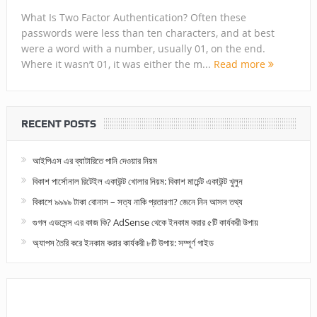
What Is Two Factor Authentication? Often these
passwords were less than ten characters, and at best
were a word with a number, usually 01, on the end.
Where it wasn’t 01, it was either the m...
Read more
RECENT POSTS
আইপিএস এর ব্যাটারিতে পানি দেওয়ার নিয়ম
বিকাশ পার্সোনাল রিটেইল একাউন্ট খোলার নিয়ম: বিকাশ মার্চেন্ট একাউন্ট খুলুন
বিকাশে ৯৯৯৯ টাকা বোনাস – সত্য নাকি প্রতারণা? জেনে নিন আসল তথ্য
গুগল এডসেন্স এর কাজ কি? AdSense থেকে ইনকাম করার ৫টি কার্যকরী উপায়
অ্যাপস তৈরি করে ইনকাম করার কার্যকরী ৮টি উপায়: সম্পূর্ণ গাইড