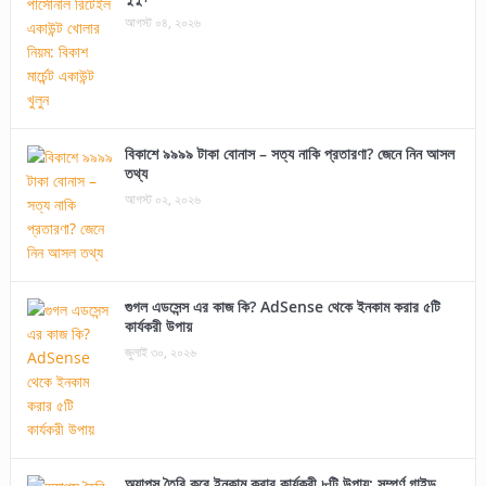
আগস্ট ০৪, ২০২৬
বিকাশে ৯৯৯৯ টাকা বোনাস – সত্য নাকি প্রতারণা? জেনে নিন আসল
তথ্য
আগস্ট ০২, ২০২৬
গুগল এডসেন্স এর কাজ কি? AdSense থেকে ইনকাম করার ৫টি
কার্যকরী উপায়
জুলাই ৩০, ২০২৬
অ্যাপস তৈরি করে ইনকাম করার কার্যকরী ৮টি উপায়: সম্পূর্ণ গাইড