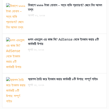
বিকাশে ৯৯৯৯ টাকা বোনাস – সত্য নাকি প্রতারণা? জেনে নিন আসল
তথ্য
আগস্ট ০২, ২০২৬
গুগল এডসেন্স এর কাজ কি? AdSense থেকে ইনকাম করার ৫টি
কার্যকরী উপায়
জুলাই ৩০, ২০২৬
অ্যাপস তৈরি করে ইনকাম করার কার্যকরী ৮টি উপায়: সম্পূর্ণ গাইড
জুলাই ২৮, ২০২৬