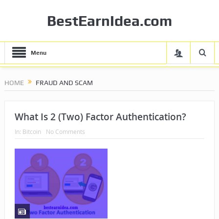
BestEarnIdea.com
Menu
HOME
FRAUD AND SCAM
What Is 2 (Two) Factor Authentication?
In:
Bitcoin
No Comments