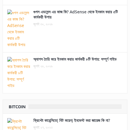
গুগল এডসেন্স এর কাজ কি? AdSense থেকে ইনকাম করার ৫টি
কার্যকরী উপায়
জুলাই ৩০, ২০২৬
অ্যাপস তৈরি করে ইনকাম করার কার্যকরী ৮টি উপায়: সম্পূর্ণ গাইড
জুলাই ২৮, ২০২৬
BITCOIN
ক্রিপ্টো কারেন্সিতে( বিট কয়েন) ইনভেস্ট করা জায়েজ কি না?
জুলাই ২৭, ২০২৩