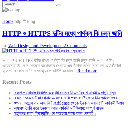
Home
http কি king
HTTP ও HTTPS দুটির মধ্যে পার্থক্য কি চলুন জানি
In:
Web Design and Development
2 Comments
HTTP ও HTTPS দুটির মধ্যে পার্থক্য কি চলুন জানি চলুন জানি HTTP কি?
ওয়েবসাইটের কোন পেজকে ব্রাউজারে দেখাতে এর ঠিকানা নিদিষ্ট দিতে হয়, এই ঠিকানা
হতে পারে কোন নির্দিষ্ট নাম্বার(যাকে আইপি এড্রেস...
Read more
Recent Posts
বিকাশ পার্সোনাল রিটেইল একাউন্ট খোলার নিয়ম: বিকাশ মার্চেন্ট একাউন্ট খুলুন
বিকাশে ৯৯৯৯ টাকা বোনাস – সত্য নাকি প্রতারণা? জেনে নিন আসল তথ্য
গুগল এডসেন্স এর কাজ কি? AdSense থেকে ইনকাম করার ৫টি কার্যকরী উপায়
অ্যাপস তৈরি করে ইনকাম করার কার্যকরী ৮টি উপায়: সম্পূর্ণ গাইড
নতুনদের জন্য ফ্রিল্যান্সিং এর সবচেয়ে সহজ কাজ কোনটি ?