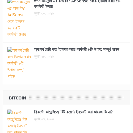
গুগল এডসেন্স এর কাজ কি? AdSense থেকে ইনকাম করার ৫টি
কার্যকরী উপায়
জুলাই ৩০, ২০২৬
অ্যাপস তৈরি করে ইনকাম করার কার্যকরী ৮টি উপায়: সম্পূর্ণ গাইড
জুলাই ২৮, ২০২৬
BITCOIN
ক্রিপ্টো কারেন্সিতে( বিট কয়েন) ইনভেস্ট করা জায়েজ কি না?
জুলাই ২৭, ২০২৩