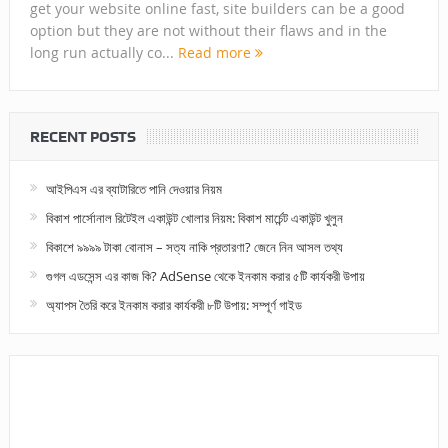
get your website online fast, site builders can be a good
option but they are not without their flaws and in the
long run actually co...
Read more
RECENT POSTS
আইপিএস এর ব্যাটারিতে পানি দেওয়ার নিয়ম
বিকাশ পার্সোনাল রিটেইল একাউন্ট খোলার নিয়ম: বিকাশ মার্চেন্ট একাউন্ট খুলুন
বিকাশে ৯৯৯৯ টাকা বোনাস – সত্য নাকি প্রতারণা? জেনে নিন আসল তথ্য
গুগল এডসেন্স এর কাজ কি? AdSense থেকে ইনকাম করার ৫টি কার্যকরী উপায়
অ্যাপস তৈরি করে ইনকাম করার কার্যকরী ৮টি উপায়: সম্পূর্ণ গাইড