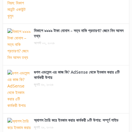
বিকাশে ৯৯৯৯ টাকা বোনাস – সত্য নাকি প্রতারণা? জেনে নিন আসল
তথ্য
আগস্ট ০২, ২০২৬
গুগল এডসেন্স এর কাজ কি? AdSense থেকে ইনকাম করার ৫টি
কার্যকরী উপায়
জুলাই ৩০, ২০২৬
অ্যাপস তৈরি করে ইনকাম করার কার্যকরী ৮টি উপায়: সম্পূর্ণ গাইড
জুলাই ২৮, ২০২৬