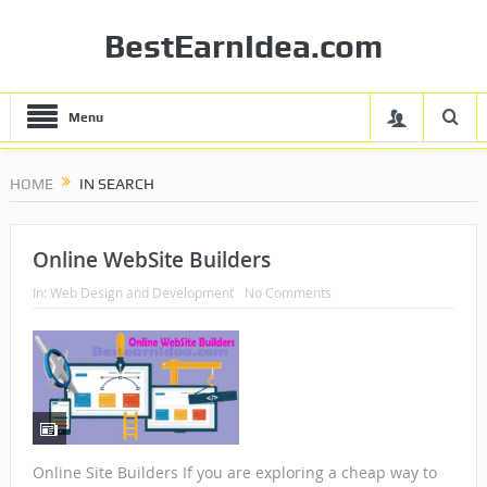
BestEarnIdea.com
Menu
HOME
IN SEARCH
Online WebSite Builders
In:
Web Design and Development
No Comments
Online Site Builders If you are exploring a cheap way to