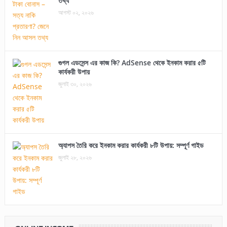
তথ্য
আগস্ট ০২, ২০২৬
গুগল এডসেন্স এর কাজ কি? AdSense থেকে ইনকাম করার ৫টি
কার্যকরী উপায়
জুলাই ৩০, ২০২৬
অ্যাপস তৈরি করে ইনকাম করার কার্যকরী ৮টি উপায়: সম্পূর্ণ গাইড
জুলাই ২৮, ২০২৬