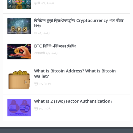
জুলাই ২৭, ২০২৩
ডিজিটাল মুদ্রা ক্রিপ্টোকারেন্সির Cryptocurrency পথে হাঁটছে
বিশ্ব
মে ০৫, ২০২১
BTC বিটিসি -বিটকয়েন ট্রেডিং
ফেব্রুয়ারি ২৩, ২০২১
What is Bitcoin Address? What is Bitcoin
Wallet?
জুন ২০, ২০১৭
What Is 2 (Two) Factor Authentication?
জুন ১৩, ২০১৭