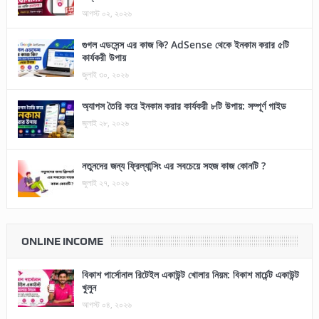
আগস্ট ০২, ২০২৬
গুগল এডসেন্স এর কাজ কি? AdSense থেকে ইনকাম করার ৫টি
কার্যকরী উপায়
জুলাই ৩০, ২০২৬
অ্যাপস তৈরি করে ইনকাম করার কার্যকরী ৮টি উপায়: সম্পূর্ণ গাইড
জুলাই ২৮, ২০২৬
নতুনদের জন্য ফ্রিল্যান্সিং এর সবচেয়ে সহজ কাজ কোনটি ?
জুলাই ২৭, ২০২৬
ONLINE INCOME
বিকাশ পার্সোনাল রিটেইল একাউন্ট খোলার নিয়ম: বিকাশ মার্চেন্ট একাউন্ট
খুলুন
আগস্ট ০৪, ২০২৬