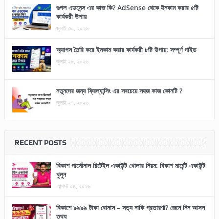
গুগল এডসেন্স এর কাজ কি? AdSense থেকে ইনকাম করার ৫টি
কার্যকরী উপায়
জুলাই ৩০, ২০২৬
অ্যাপস তৈরি করে ইনকাম করার কার্যকরী ৮টি উপায়: সম্পূর্ণ গাইড
জুলাই ২৮, ২০২৬
নতুনদের জন্য ফ্রিল্যান্সিং এর সবচেয়ে সহজ কাজ কোনটি ?
জুলাই ২৭, ২০২৬
RECENT POSTS
বিকাশ পার্সোনাল রিটেইল একাউন্ট খোলার নিয়ম: বিকাশ মার্চেন্ট একাউন্ট
খুলুন
আগস্ট ০৪, ২০২৬
বিকাশে ৯৯৯৯ টাকা বোনাস – সত্য নাকি প্রতারণা? জেনে নিন আসল
তথ্য