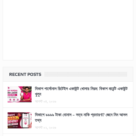
RECENT POSTS
বিকাশ পার্সোনাল রিটেইল একাউন্ট খোলার নিয়ম: বিকাশ মার্চেন্ট একাউন্ট
খুলুন
আগস্ট ০৪, ২০২৬
বিকাশে ৯৯৯৯ টাকা বোনাস – সত্য নাকি প্রতারণা? জেনে নিন আসল
তথ্য
আগস্ট ০২, ২০২৬