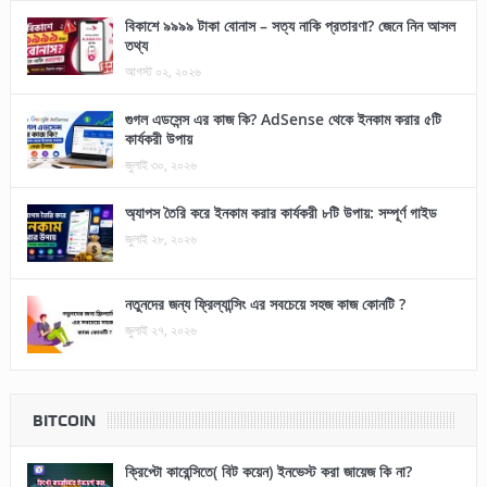
বিকাশে ৯৯৯৯ টাকা বোনাস – সত্য নাকি প্রতারণা? জেনে নিন আসল
তথ্য
আগস্ট ০২, ২০২৬
গুগল এডসেন্স এর কাজ কি? AdSense থেকে ইনকাম করার ৫টি
কার্যকরী উপায়
জুলাই ৩০, ২০২৬
অ্যাপস তৈরি করে ইনকাম করার কার্যকরী ৮টি উপায়: সম্পূর্ণ গাইড
জুলাই ২৮, ২০২৬
নতুনদের জন্য ফ্রিল্যান্সিং এর সবচেয়ে সহজ কাজ কোনটি ?
জুলাই ২৭, ২০২৬
BITCOIN
ক্রিপ্টো কারেন্সিতে( বিট কয়েন) ইনভেস্ট করা জায়েজ কি না?