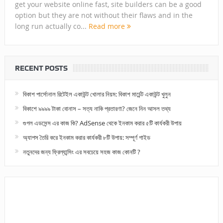
get your website online fast, site builders can be a good
option but they are not without their flaws and in the
long run actually co...
Read more
RECENT POSTS
বিকাশ পার্সোনাল রিটেইল একাউন্ট খোলার নিয়ম: বিকাশ মার্চেন্ট একাউন্ট খুলুন
বিকাশে ৯৯৯৯ টাকা বোনাস – সত্য নাকি প্রতারণা? জেনে নিন আসল তথ্য
গুগল এডসেন্স এর কাজ কি? AdSense থেকে ইনকাম করার ৫টি কার্যকরী উপায়
অ্যাপস তৈরি করে ইনকাম করার কার্যকরী ৮টি উপায়: সম্পূর্ণ গাইড
নতুনদের জন্য ফ্রিল্যান্সিং এর সবচেয়ে সহজ কাজ কোনটি ?