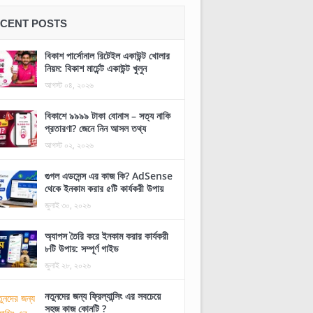
CENT POSTS
বিকাশ পার্সোনাল রিটেইল একাউন্ট খোলার
নিয়ম: বিকাশ মার্চেন্ট একাউন্ট খুলুন
আগস্ট ০৪, ২০২৬
বিকাশে ৯৯৯৯ টাকা বোনাস – সত্য নাকি
প্রতারণা? জেনে নিন আসল তথ্য
আগস্ট ০২, ২০২৬
গুগল এডসেন্স এর কাজ কি? AdSense
থেকে ইনকাম করার ৫টি কার্যকরী উপায়
জুলাই ৩০, ২০২৬
অ্যাপস তৈরি করে ইনকাম করার কার্যকরী
৮টি উপায়: সম্পূর্ণ গাইড
জুলাই ২৮, ২০২৬
নতুনদের জন্য ফ্রিল্যান্সিং এর সবচেয়ে
সহজ কাজ কোনটি ?