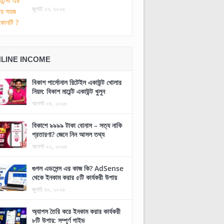
জুলাই ২৭, ২০২৬
LINE INCOME
বিকাশ পার্সোনাল রিটেইল একাউন্ট খোলার
নিয়ম: বিকাশ মার্চেন্ট একাউন্ট খুলুন
আগস্ট ০৪, ২০২৬
বিকাশে ৯৯৯৯ টাকা বোনাস – সত্য নাকি
প্রতারণা? জেনে নিন আসল তথ্য
আগস্ট ০২, ২০২৬
গুগল এডসেন্স এর কাজ কি? AdSense
থেকে ইনকাম করার ৫টি কার্যকরী উপায়
জুলাই ৩০, ২০২৬
অ্যাপস তৈরি করে ইনকাম করার কার্যকরী
৮টি উপায়: সম্পূর্ণ গাইড