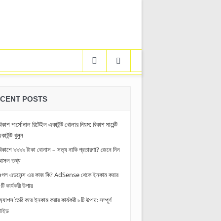
CENT POSTS
বিকাশ পার্সোনাল রিটেইল একাউন্ট খোলার নিয়ম: বিকাশ মার্চেন্ট
কাউন্ট খুলুন
বিকাশে ৯৯৯৯ টাকা বোনাস – সত্য নাকি প্রতারণা? জেনে নিন
আসল তথ্য
গুগল এডসেন্স এর কাজ কি? AdSense থেকে ইনকাম করার
টি কার্যকরী উপায়
অ্যাপস তৈরি করে ইনকাম করার কার্যকরী ৮টি উপায়: সম্পূর্ণ
গাইড