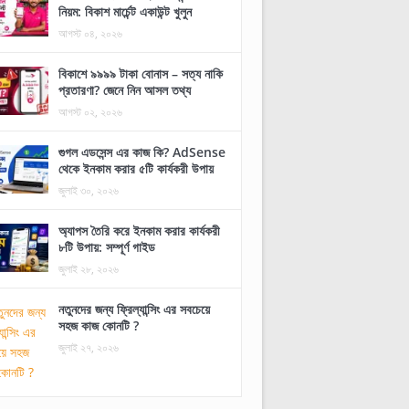
নিয়ম: বিকাশ মার্চেন্ট একাউন্ট খুলুন
আগস্ট ০৪, ২০২৬
বিকাশে ৯৯৯৯ টাকা বোনাস – সত্য নাকি
প্রতারণা? জেনে নিন আসল তথ্য
আগস্ট ০২, ২০২৬
গুগল এডসেন্স এর কাজ কি? AdSense
থেকে ইনকাম করার ৫টি কার্যকরী উপায়
জুলাই ৩০, ২০২৬
অ্যাপস তৈরি করে ইনকাম করার কার্যকরী
৮টি উপায়: সম্পূর্ণ গাইড
জুলাই ২৮, ২০২৬
নতুনদের জন্য ফ্রিল্যান্সিং এর সবচেয়ে
সহজ কাজ কোনটি ?
জুলাই ২৭, ২০২৬