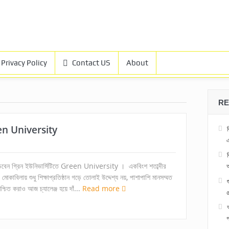
Privacy Policy
Contact US
About
RE
reen University
এ
বেন গ্রিন ইউনিভার্সিটিতে Green University । একবিংশ শতাব্দীর
্জ মোকাবিলায় শুধু শিক্ষাপ্রতিষ্ঠান গড়ে তোলাই উদ্দেশ্য নয়, পাশাপাশি মানসম্মত
নিশ্চিত করাও আজ চ্যালেঞ্জ হয়ে দাঁ...
Read more
৫