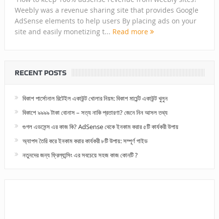
Weebly was a revenue sharing site that provides Google
AdSense elements to help users By placing ads on your
site and easily monetizing t...
Read more
RECENT POSTS
বিকাশ পার্সোনাল রিটেইল একাউন্ট খোলার নিয়ম: বিকাশ মার্চেন্ট একাউন্ট খুলুন
বিকাশে ৯৯৯৯ টাকা বোনাস – সত্য নাকি প্রতারণা? জেনে নিন আসল তথ্য
গুগল এডসেন্স এর কাজ কি? AdSense থেকে ইনকাম করার ৫টি কার্যকরী উপায়
অ্যাপস তৈরি করে ইনকাম করার কার্যকরী ৮টি উপায়: সম্পূর্ণ গাইড
নতুনদের জন্য ফ্রিল্যান্সিং এর সবচেয়ে সহজ কাজ কোনটি ?