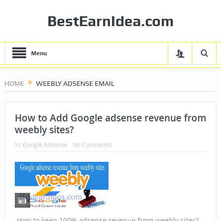
BestEarnIdea.com
Menu
HOME
WEEBLY ADSENSE EMAIL
How to Add Google adsense revenue from
weebly sites?
In:
Google Adsense
No Comments
How to keep 100% adsense revenue from weebly sites?