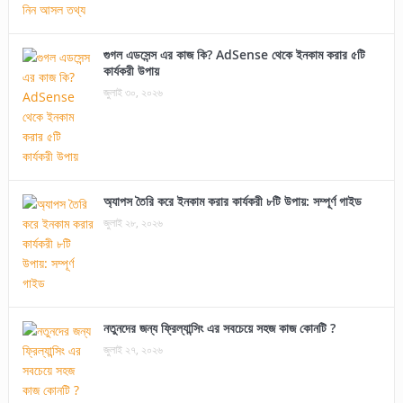
গুগল এডসেন্স এর কাজ কি? AdSense থেকে ইনকাম করার ৫টি
কার্যকরী উপায়
জুলাই ৩০, ২০২৬
অ্যাপস তৈরি করে ইনকাম করার কার্যকরী ৮টি উপায়: সম্পূর্ণ গাইড
জুলাই ২৮, ২০২৬
নতুনদের জন্য ফ্রিল্যান্সিং এর সবচেয়ে সহজ কাজ কোনটি ?
জুলাই ২৭, ২০২৬