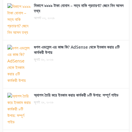
বিকাশে ৯৯৯৯ টাকা বোনাস – সত্য নাকি প্রতারণা? জেনে নিন আসল
তথ্য
আগস্ট ০২, ২০২৬
গুগল এডসেন্স এর কাজ কি? AdSense থেকে ইনকাম করার ৫টি
কার্যকরী উপায়
জুলাই ৩০, ২০২৬
অ্যাপস তৈরি করে ইনকাম করার কার্যকরী ৮টি উপায়: সম্পূর্ণ গাইড
জুলাই ২৮, ২০২৬