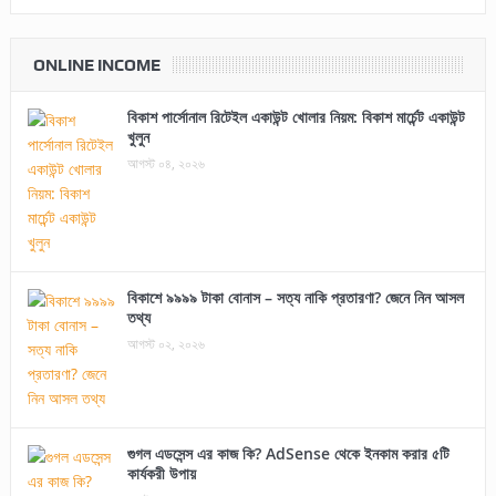
ONLINE INCOME
বিকাশ পার্সোনাল রিটেইল একাউন্ট খোলার নিয়ম: বিকাশ মার্চেন্ট একাউন্ট
খুলুন
আগস্ট ০৪, ২০২৬
বিকাশে ৯৯৯৯ টাকা বোনাস – সত্য নাকি প্রতারণা? জেনে নিন আসল
তথ্য
আগস্ট ০২, ২০২৬
গুগল এডসেন্স এর কাজ কি? AdSense থেকে ইনকাম করার ৫টি
কার্যকরী উপায়