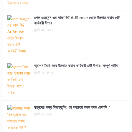
গুগল এডসেন্স এর কাজ কি? AdSense থেকে ইনকাম করার ৫টি
কার্যকরী উপায়
জুলাই ৩০, ২০২৬
অ্যাপস তৈরি করে ইনকাম করার কার্যকরী ৮টি উপায়: সম্পূর্ণ গাইড
জুলাই ২৮, ২০২৬
নতুনদের জন্য ফ্রিল্যান্সিং এর সবচেয়ে সহজ কাজ কোনটি ?
জুলাই ২৭, ২০২৬