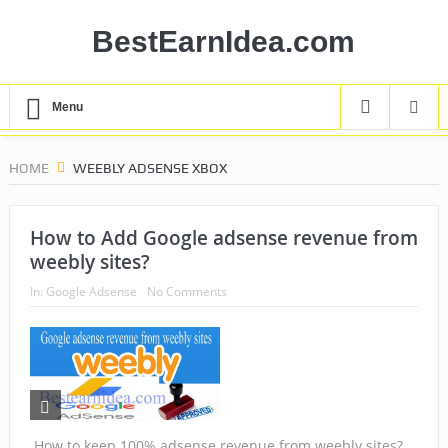
BestEarnIdea.com
Menu
HOME
WEEBLY ADSENSE XBOX
How to Add Google adsense revenue from
weebly sites?
In:
Google Adsense
No Comments
How to keep 100% adsense revenue from weebly sites?