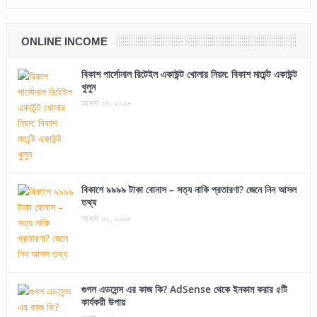
ONLINE INCOME
বিকাশ পার্সোনাল রিটেইল একাউন্ট খোলার নিয়ম: বিকাশ মার্চেন্ট একাউন্ট
খুলুন
আগস্ট ০৪, ২০২৬
বিকাশে ৯৯৯৯ টাকা বোনাস – সত্য নাকি প্রতারণা? জেনে নিন আসল
তথ্য
আগস্ট ০২, ২০২৬
গুগল এডসেন্স এর কাজ কি? AdSense থেকে ইনকাম করার ৫টি
কার্যকরী উপায়