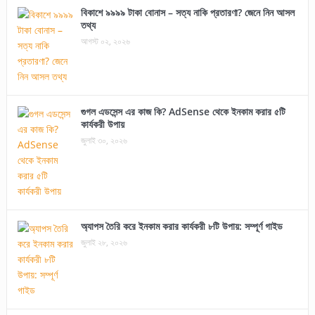
বিকাশে ৯৯৯৯ টাকা বোনাস – সত্য নাকি প্রতারণা? জেনে নিন আসল
তথ্য
আগস্ট ০২, ২০২৬
গুগল এডসেন্স এর কাজ কি? AdSense থেকে ইনকাম করার ৫টি
কার্যকরী উপায়
জুলাই ৩০, ২০২৬
অ্যাপস তৈরি করে ইনকাম করার কার্যকরী ৮টি উপায়: সম্পূর্ণ গাইড
জুলাই ২৮, ২০২৬