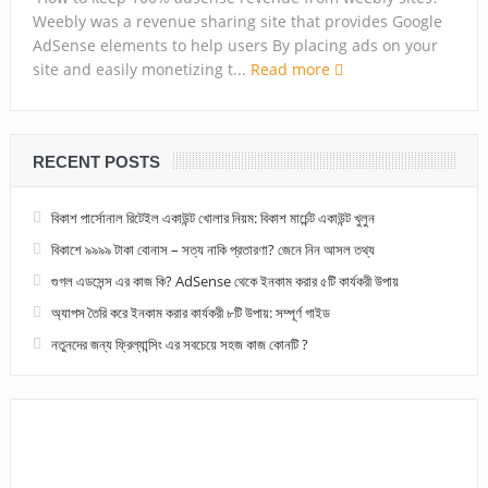
Weebly was a revenue sharing site that provides Google
AdSense elements to help users By placing ads on your
site and easily monetizing t...
Read more
RECENT POSTS
বিকাশ পার্সোনাল রিটেইল একাউন্ট খোলার নিয়ম: বিকাশ মার্চেন্ট একাউন্ট খুলুন
বিকাশে ৯৯৯৯ টাকা বোনাস – সত্য নাকি প্রতারণা? জেনে নিন আসল তথ্য
গুগল এডসেন্স এর কাজ কি? AdSense থেকে ইনকাম করার ৫টি কার্যকরী উপায়
অ্যাপস তৈরি করে ইনকাম করার কার্যকরী ৮টি উপায়: সম্পূর্ণ গাইড
নতুনদের জন্য ফ্রিল্যান্সিং এর সবচেয়ে সহজ কাজ কোনটি ?