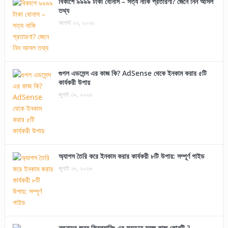
বিকাশে ৯৯৯৯ টাকা বোনাস – সত্য নাকি প্রতারণা? জেনে নিন আসল
তথ্য
আগস্ট ০২, ২০২৬
গুগল এডসেন্স এর কাজ কি? AdSense থেকে ইনকাম করার ৫টি
কার্যকরী উপায়
জুলাই ৩০, ২০২৬
অ্যাপস তৈরি করে ইনকাম করার কার্যকরী ৮টি উপায়: সম্পূর্ণ গাইড
জুলাই ২৮, ২০২৬
নতুনদের জন্য ফ্রিল্যান্সিং এর সবচেয়ে সহজ কাজ কোনটি ?