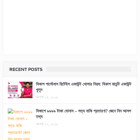
RECENT POSTS
বিকাশ পার্সোনাল রিটেইল একাউন্ট খোলার নিয়ম: বিকাশ মার্চেন্ট একাউন্ট
খুলুন
আগস্ট ০৪, ২০২৬
বিকাশে ৯৯৯৯ টাকা বোনাস – সত্য নাকি প্রতারণা? জেনে নিন আসল
তথ্য
আগস্ট ০২, ২০২৬