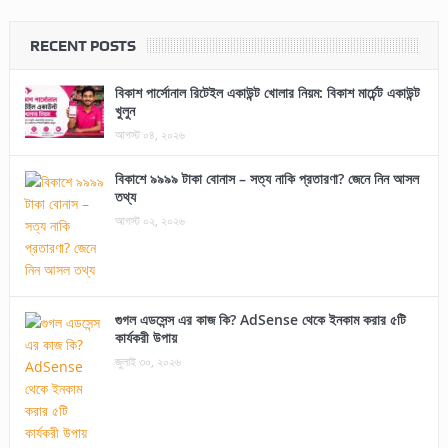
RECENT POSTS
বিকাশ পার্সোনাল রিটেইল একাউন্ট খোলার নিয়ম: বিকাশ মার্চেন্ট একাউন্ট
খুলুন
আগস্ট ০৪, ২০২৬
বিকাশে ৯৯৯৯ টাকা বোনাস – সত্য নাকি প্রতারণা? জেনে নিন আসল
তথ্য
আগস্ট ০২, ২০২৬
গুগল এডসেন্স এর কাজ কি? AdSense থেকে ইনকাম করার ৫টি
কার্যকরী উপায়
জুলাই ৩০, ২০২৬