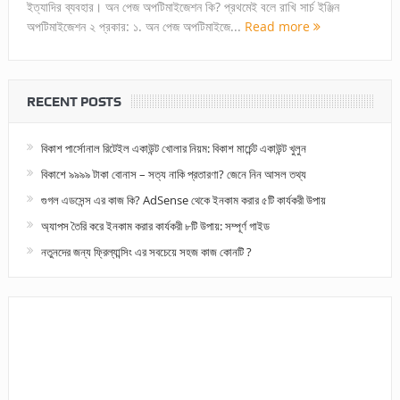
ইত্যাদির ব্যবহার। অন পেজ অপটিমাইজেশন কি? প্রথমেই বলে রাখি সার্চ ইঞ্জিন
অপটিমাইজেশন ২ প্রকার: ১. অন পেজ অপটিমাইজে...
Read more
RECENT POSTS
বিকাশ পার্সোনাল রিটেইল একাউন্ট খোলার নিয়ম: বিকাশ মার্চেন্ট একাউন্ট খুলুন
বিকাশে ৯৯৯৯ টাকা বোনাস – সত্য নাকি প্রতারণা? জেনে নিন আসল তথ্য
গুগল এডসেন্স এর কাজ কি? AdSense থেকে ইনকাম করার ৫টি কার্যকরী উপায়
অ্যাপস তৈরি করে ইনকাম করার কার্যকরী ৮টি উপায়: সম্পূর্ণ গাইড
নতুনদের জন্য ফ্রিল্যান্সিং এর সবচেয়ে সহজ কাজ কোনটি ?