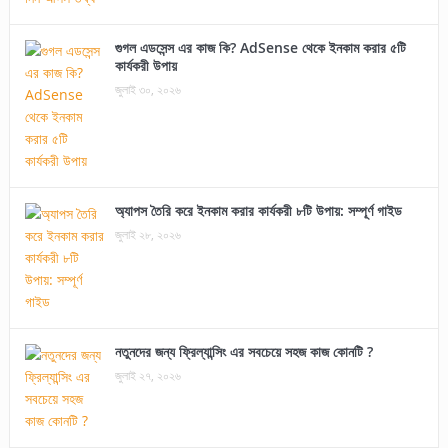
গুগল এডসেন্স এর কাজ কি? AdSense থেকে ইনকাম করার ৫টি
কার্যকরী উপায়
জুলাই ৩০, ২০২৬
অ্যাপস তৈরি করে ইনকাম করার কার্যকরী ৮টি উপায়: সম্পূর্ণ গাইড
জুলাই ২৮, ২০২৬
নতুনদের জন্য ফ্রিল্যান্সিং এর সবচেয়ে সহজ কাজ কোনটি ?
জুলাই ২৭, ২০২৬