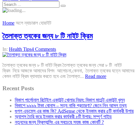
Home
অলে ন্যাচারাল হোয়াইট
তৈলাক্ত ত্বকের জন্য ৮ টি নাইট ক্রিম
In:
Health Tips
4 Comments
তৈলাক্ত ত্বকের জন্য ৮ টি নাইট ক্রিম তৈলাক্ত ত্বকের জন্য সেরা ৮ টি নাইট
ক্রিম নিয়ে আজকে আমাদের বিশদ আলোচনা,কেননা, তৈলাক্ত ত্বকের যত্নে আমাদের
কেমন নাইট ক্রিম ব্যাবহার করতে হবে এবং তৈলাক্ত...
Read more
Recent Posts
বিকাশ পার্সোনাল রিটেইল একাউন্ট খোলার নিয়ম: বিকাশ মার্চেন্ট একাউন্ট খুলুন
বিকাশে ৯৯৯৯ টাকা বোনাস – সত্য নাকি প্রতারণা? জেনে নিন আসল তথ্য
গুগল এডসেন্স এর কাজ কি? AdSense থেকে ইনকাম করার ৫টি কার্যকরী উপায়
অ্যাপস তৈরি করে ইনকাম করার কার্যকরী ৮টি উপায়: সম্পূর্ণ গাইড
নতুনদের জন্য ফ্রিল্যান্সিং এর সবচেয়ে সহজ কাজ কোনটি ?