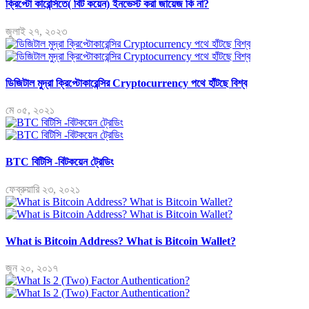
ক্রিপ্টো কারেন্সিতে( বিট কয়েন) ইনভেস্ট করা জায়েজ কি না?
জুলাই ২৭, ২০২৩
ডিজিটাল মুদ্রা ক্রিপ্টোকারেন্সির Cryptocurrency পথে হাঁটছে বিশ্ব
মে ০৫, ২০২১
BTC বিটিসি -বিটকয়েন ট্রেডিং
ফেব্রুয়ারি ২৩, ২০২১
What is Bitcoin Address? What is Bitcoin Wallet?
জুন ২০, ২০১৭