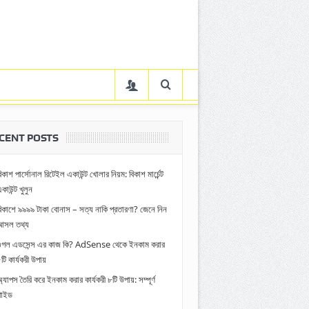
CENT POSTS
িকাশ পার্সোনাল রিটেইল একাউন্ট খোলার নিয়ম: বিকাশ মার্চেন্ট
কাউন্ট খুলুন
িকাশে ৯৯৯৯ টাকা বোনাস – সত্য নাকি প্রতারণা? জেনে নিন
আসল তথ্য
গুগল এডসেন্স এর কাজ কি? AdSense থেকে ইনকাম করার
টি কার্যকরী উপায়
্যাপস তৈরি করে ইনকাম করার কার্যকরী ৮টি উপায়: সম্পূর্ণ
গাইড