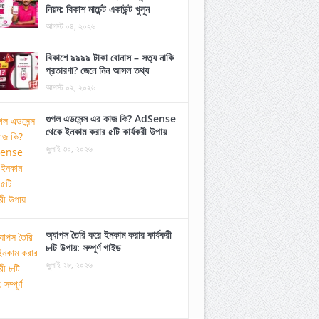
নিয়ম: বিকাশ মার্চেন্ট একাউন্ট খুলুন
আগস্ট ০৪, ২০২৬
বিকাশে ৯৯৯৯ টাকা বোনাস – সত্য নাকি
প্রতারণা? জেনে নিন আসল তথ্য
আগস্ট ০২, ২০২৬
গুগল এডসেন্স এর কাজ কি? AdSense
থেকে ইনকাম করার ৫টি কার্যকরী উপায়
জুলাই ৩০, ২০২৬
অ্যাপস তৈরি করে ইনকাম করার কার্যকরী
৮টি উপায়: সম্পূর্ণ গাইড
জুলাই ২৮, ২০২৬