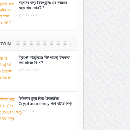
নতুনদের জন্য ফ্রিল্যান্সিং এর সবচেয়ে
সহজ কাজ কোনটি ?
জুলাই ২৭, ২০২৬
TCOIN
ক্রিপ্টো কারেন্সিতে( বিট কয়েন) ইনভেস্ট
করা জায়েজ কি না?
জুলাই ২৭, ২০২৩
ডিজিটাল মুদ্রা ক্রিপ্টোকারেন্সির
Cryptocurrency পথে হাঁটছে বিশ্ব
মে ০৫, ২০২১