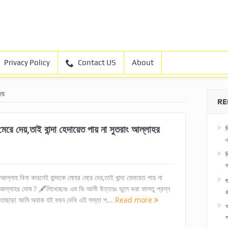
Privacy Policy
Contact US
About
েয়
RE
েরে দেয়,তাই বান্দা হেদায়েত পায় না সুতরাং আল্লাহর
ব
এ
ব
 আল্লাহ বিনা কারনেই বান্দাকে মোহর মেরে দেয়,তাই বান্দা হেদায়েত পায় না
 আল্লাহর দোষ ? 🖋লিখেছেনঃ এম ডি আলী উত্তরঃ ভুলে ভরা ফালতু প্রশ্ন
৫
তাছাড়া আমি অবাক হই যখন দেখি এই সস্তা প...
Read more
অ