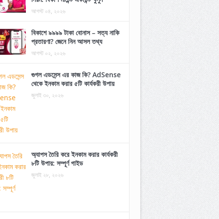
আগস্ট ০৪, ২০২৬
বিকাশে ৯৯৯৯ টাকা বোনাস – সত্য নাকি
প্রতারণা? জেনে নিন আসল তথ্য
আগস্ট ০২, ২০২৬
গুগল এডসেন্স এর কাজ কি? AdSense
থেকে ইনকাম করার ৫টি কার্যকরী উপায়
জুলাই ৩০, ২০২৬
অ্যাপস তৈরি করে ইনকাম করার কার্যকরী
৮টি উপায়: সম্পূর্ণ গাইড
জুলাই ২৮, ২০২৬