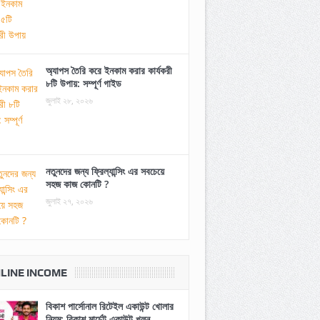
অ্যাপস তৈরি করে ইনকাম করার কার্যকরী
৮টি উপায়: সম্পূর্ণ গাইড
জুলাই ২৮, ২০২৬
নতুনদের জন্য ফ্রিল্যান্সিং এর সবচেয়ে
সহজ কাজ কোনটি ?
জুলাই ২৭, ২০২৬
LINE INCOME
বিকাশ পার্সোনাল রিটেইল একাউন্ট খোলার
নিয়ম: বিকাশ মার্চেন্ট একাউন্ট খুলুন