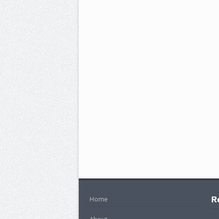
R
Home