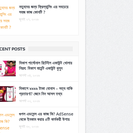
নতুনদের জন্য ফ্রিল্যান্সিং এর সবচেয়ে
সহজ কাজ কোনটি ?
জুলাই ২৭, ২০২৬
CENT POSTS
বিকাশ পার্সোনাল রিটেইল একাউন্ট খোলার
নিয়ম: বিকাশ মার্চেন্ট একাউন্ট খুলুন
আগস্ট ০৪, ২০২৬
বিকাশে ৯৯৯৯ টাকা বোনাস – সত্য নাকি
প্রতারণা? জেনে নিন আসল তথ্য
আগস্ট ০২, ২০২৬
গুগল এডসেন্স এর কাজ কি? AdSense
থেকে ইনকাম করার ৫টি কার্যকরী উপায়
জুলাই ৩০, ২০২৬