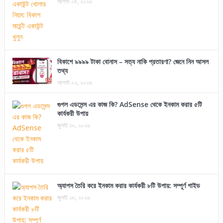
আগস্ট ০৪, ২০২৬
বিকাশে ৯৯৯৯ টাকা বোনাস – সত্য নাকি প্রতারণা? জেনে নিন আসল
তথ্য
আগস্ট ০২, ২০২৬
গুগল এডসেন্স এর কাজ কি? AdSense থেকে ইনকাম করার ৫টি
কার্যকরী উপায়
জুলাই ৩০, ২০২৬
অ্যাপস তৈরি করে ইনকাম করার কার্যকরী ৮টি উপায়: সম্পূর্ণ গাইড
জুলাই ২৮, ২০২৬