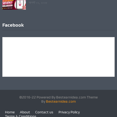
আগস্ট ০২, ২০২৬
Facebook
©2016-22 Powered By Bestearnidea.com Theme
By
Bestearnidea.com
Home
About
Contact us
Privacy Policy
Terms & Conditions