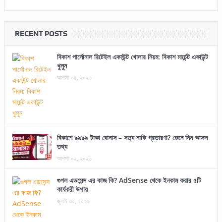
RECENT POSTS
বিকাশ পার্সোনাল রিটেইল একাউন্ট খোলার নিয়ম: বিকাশ মার্চেন্ট একাউন্ট
খুলুন
আগস্ট ০৪, ২০২৬
বিকাশে ৯৯৯৯ টাকা বোনাস – সত্য নাকি প্রতারণা? জেনে নিন আসল
তথ্য
আগস্ট ০২, ২০২৬
গুগল এডসেন্স এর কাজ কি? AdSense থেকে ইনকাম করার ৫টি
কার্যকরী উপায়
জুলাই ৩০, ২০২৬