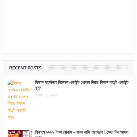
RECENT POSTS
বিকাশ পার্সোনাল রিটেইল একাউন্ট খোলার নিয়ম: বিকাশ মার্চেন্ট একাউন্ট
খুলুন
আগস্ট ০৪, ২০২৬
বিকাশে ৯৯৯৯ টাকা বোনাস – সত্য নাকি প্রতারণা? জেনে নিন আসল