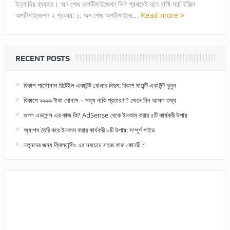
ইত্যাদির ব্যবহার। অন পেজ অপটিমাইজেশন কি? প্রথমেই বলে রাখি সার্চ ইঞ্জিন
অপটিমাইজেশন ২ প্রকার: ১. অন পেজ অপটিমাইজে...
Read more
RECENT POSTS
বিকাশ পার্সোনাল রিটেইল একাউন্ট খোলার নিয়ম: বিকাশ মার্চেন্ট একাউন্ট খুলুন
বিকাশে ৯৯৯৯ টাকা বোনাস – সত্য নাকি প্রতারণা? জেনে নিন আসল তথ্য
গুগল এডসেন্স এর কাজ কি? AdSense থেকে ইনকাম করার ৫টি কার্যকরী উপায়
অ্যাপস তৈরি করে ইনকাম করার কার্যকরী ৮টি উপায়: সম্পূর্ণ গাইড
নতুনদের জন্য ফ্রিল্যান্সিং এর সবচেয়ে সহজ কাজ কোনটি ?