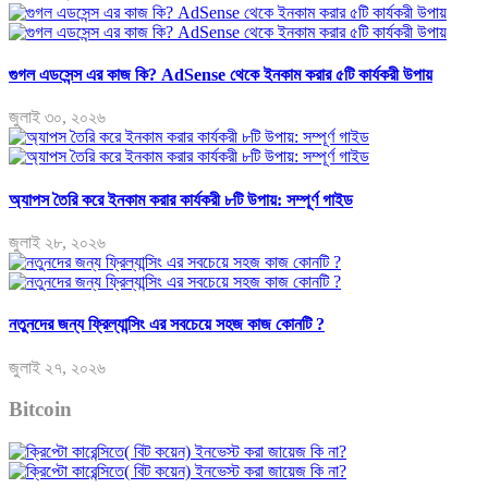
গুগল এডসেন্স এর কাজ কি? AdSense থেকে ইনকাম করার ৫টি কার্যকরী উপায়
জুলাই ৩০, ২০২৬
অ্যাপস তৈরি করে ইনকাম করার কার্যকরী ৮টি উপায়: সম্পূর্ণ গাইড
জুলাই ২৮, ২০২৬
নতুনদের জন্য ফ্রিল্যান্সিং এর সবচেয়ে সহজ কাজ কোনটি ?
জুলাই ২৭, ২০২৬
Bitcoin