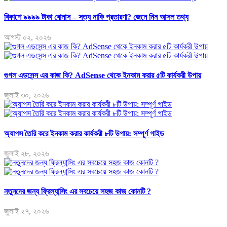
বিকাশে ৯৯৯৯ টাকা বোনাস – সত্য নাকি প্রতারণা? জেনে নিন আসল তথ্য
আগস্ট ০২, ২০২৬
গুগল এডসেন্স এর কাজ কি? AdSense থেকে ইনকাম করার ৫টি কার্যকরী উপায়
জুলাই ৩০, ২০২৬
অ্যাপস তৈরি করে ইনকাম করার কার্যকরী ৮টি উপায়: সম্পূর্ণ গাইড
জুলাই ২৮, ২০২৬
নতুনদের জন্য ফ্রিল্যান্সিং এর সবচেয়ে সহজ কাজ কোনটি ?
জুলাই ২৭, ২০২৬