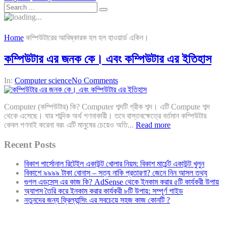
Home
কম্পিউটারের আবিষ্কারক হল হল হাওয়ার্ড একিন।
কম্পিউটার এর জনক কে। এবং কম্পিউটার এর ইতিহাস
In:
Computer science
No Comments
Computer (কম্পিউটার) কি? Computer শব্দটি গ্রীক শব্দ। এটি Compute শব্দ
থেকে এসেছে। যার শাব্দিক অর্থ গণনাকারী। তবে বাস্তবক্ষেত্রে বর্তমান কম্পিউটার
কেবল গণনাই করেনা বরং এটি মানুষের চেয়েও অতি...
Read more
Recent Posts
বিকাশ পার্সোনাল রিটেইল একাউন্ট খোলার নিয়ম: বিকাশ মার্চেন্ট একাউন্ট খুলুন
বিকাশে ৯৯৯৯ টাকা বোনাস – সত্য নাকি প্রতারণা? জেনে নিন আসল তথ্য
গুগল এডসেন্স এর কাজ কি? AdSense থেকে ইনকাম করার ৫টি কার্যকরী উপায়
অ্যাপস তৈরি করে ইনকাম করার কার্যকরী ৮টি উপায়: সম্পূর্ণ গাইড
নতুনদের জন্য ফ্রিল্যান্সিং এর সবচেয়ে সহজ কাজ কোনটি ?