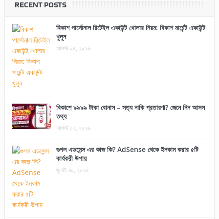
RECENT POSTS
বিকাশ পার্সোনাল রিটেইল একাউন্ট খোলার নিয়ম: বিকাশ মার্চেন্ট একাউন্ট
খুলুন
আগস্ট ০৪, ২০২৬
বিকাশে ৯৯৯৯ টাকা বোনাস – সত্য নাকি প্রতারণা? জেনে নিন আসল
তথ্য
আগস্ট ০২, ২০২৬
গুগল এডসেন্স এর কাজ কি? AdSense থেকে ইনকাম করার ৫টি
কার্যকরী উপায়
জুলাই ৩০, ২০২৬