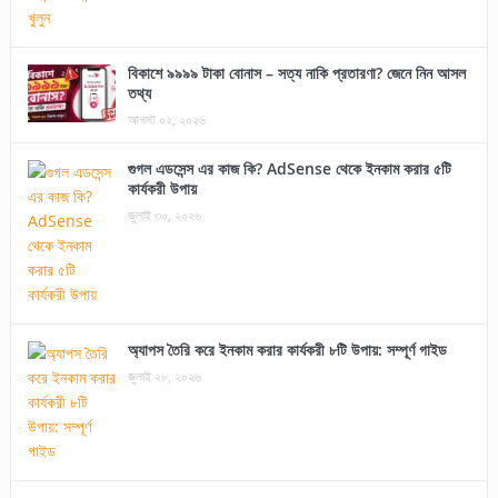
বিকাশে ৯৯৯৯ টাকা বোনাস – সত্য নাকি প্রতারণা? জেনে নিন আসল
তথ্য
আগস্ট ০২, ২০২৬
গুগল এডসেন্স এর কাজ কি? AdSense থেকে ইনকাম করার ৫টি
কার্যকরী উপায়
জুলাই ৩০, ২০২৬
অ্যাপস তৈরি করে ইনকাম করার কার্যকরী ৮টি উপায়: সম্পূর্ণ গাইড
জুলাই ২৮, ২০২৬