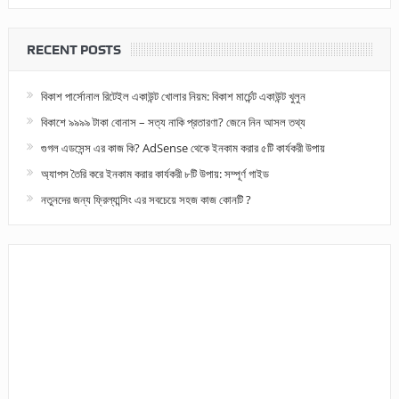
RECENT POSTS
বিকাশ পার্সোনাল রিটেইল একাউন্ট খোলার নিয়ম: বিকাশ মার্চেন্ট একাউন্ট খুলুন
বিকাশে ৯৯৯৯ টাকা বোনাস – সত্য নাকি প্রতারণা? জেনে নিন আসল তথ্য
গুগল এডসেন্স এর কাজ কি? AdSense থেকে ইনকাম করার ৫টি কার্যকরী উপায়
অ্যাপস তৈরি করে ইনকাম করার কার্যকরী ৮টি উপায়: সম্পূর্ণ গাইড
নতুনদের জন্য ফ্রিল্যান্সিং এর সবচেয়ে সহজ কাজ কোনটি ?