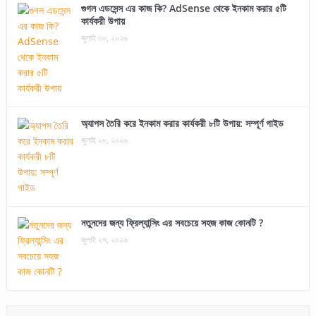
গুগল এডসেন্স এর কাজ কি? AdSense থেকে ইনকাম করার ৫টি
কার্যকরী উপায়
জুলাই ৩০, ২০২৬
অ্যাপস তৈরি করে ইনকাম করার কার্যকরী ৮টি উপায়: সম্পূর্ণ গাইড
জুলাই ২৮, ২০২৬
নতুনদের জন্য ফ্রিল্যান্সিং এর সবচেয়ে সহজ কাজ কোনটি ?
জুলাই ২৭, ২০২৬