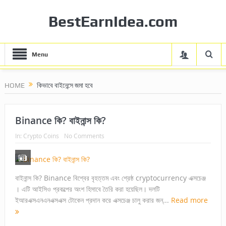
BestEarnIdea.com
Menu
HOME
কিভাবে বাইনেন্সে জমা হবে
Binance কি? বাইনান্স কি?
In:
Crypto Coins
No Comments
বাইনান্স কি? Binance বিশ্বের বৃহত্তম এবং শ্রেষ্ঠ cryptocurrency এক্সচেঞ্জ
। এটি আইসিও প্রকল্পের অংশ হিসাবে তৈরি করা হয়েছিল। দলটি
ইআরএক্সএনএনএক্সএক্স টোকেন প্রদান করে এক্সচেঞ্জ চালু করার জন্...
Read more