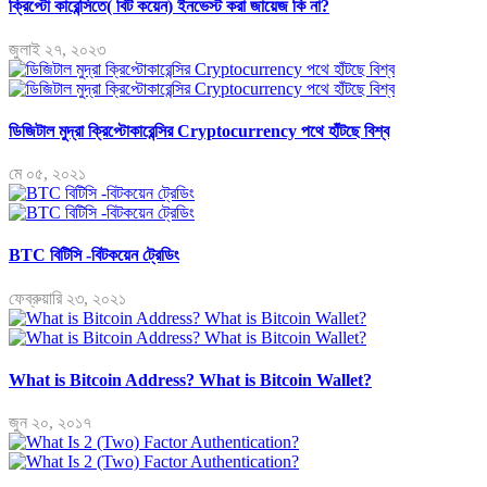
ক্রিপ্টো কারেন্সিতে( বিট কয়েন) ইনভেস্ট করা জায়েজ কি না?
জুলাই ২৭, ২০২৩
ডিজিটাল মুদ্রা ক্রিপ্টোকারেন্সির Cryptocurrency পথে হাঁটছে বিশ্ব
মে ০৫, ২০২১
BTC বিটিসি -বিটকয়েন ট্রেডিং
ফেব্রুয়ারি ২৩, ২০২১
What is Bitcoin Address? What is Bitcoin Wallet?
জুন ২০, ২০১৭