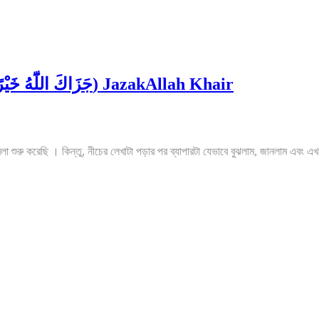
Thank you এর পরিবর্তে “জাযাকাল্লাহু খাইরান” বলা (ﺟَﺰَﺍﻙَ ﺍﻟﻠّٓﻪُ ﺧَﻴْﺮً) JazakAllah Khair
শুরু করেছি । কিন্তু, নীচের লেখাটা পড়ার পর ব্যাপারটা যেভাবে বুঝলাম, জানলাম এবং এ