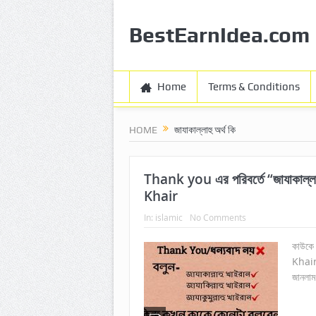
BestEarnIdea.com
Home
Terms & Conditions
HOME
জাযাকাল্লাহু অর্থ কি
Thank you এর পরিবর্তে “জাযাকাল্লাহু খাইরান” বলা (ُ ﺧَﻴْﺮً
Khair
In:
islamic
No Comments
কাউকে 
Khair)
জানলা