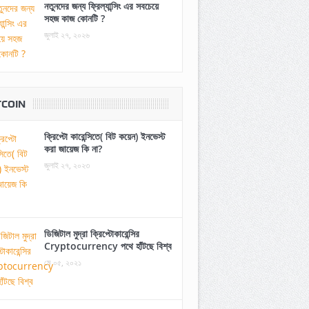
নতুনদের জন্য ফ্রিল্যান্সিং এর সবচেয়ে
সহজ কাজ কোনটি ?
জুলাই ২৭, ২০২৬
TCOIN
ক্রিপ্টো কারেন্সিতে( বিট কয়েন) ইনভেস্ট
করা জায়েজ কি না?
জুলাই ২৭, ২০২৩
ডিজিটাল মুদ্রা ক্রিপ্টোকারেন্সির
Cryptocurrency পথে হাঁটছে বিশ্ব
মে ০৫, ২০২১