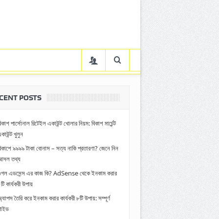
CENT POSTS
িকাশ পার্সোনাল রিটেইল একাউন্ট খোলার নিয়ম: বিকাশ মার্চেন্ট
কাউন্ট খুলুন
িকাশে ৯৯৯৯ টাকা বোনাস – সত্য নাকি প্রতারণা? জেনে নিন
আসল তথ্য
গুগল এডসেন্স এর কাজ কি? AdSense থেকে ইনকাম করার
টি কার্যকরী উপায়
্যাপস তৈরি করে ইনকাম করার কার্যকরী ৮টি উপায়: সম্পূর্ণ
গাইড