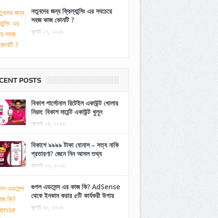
নতুনদের জন্য ফ্রিল্যান্সিং এর সবচেয়ে
সহজ কাজ কোনটি ?
জুলাই ২৭, ২০২৬
CENT POSTS
বিকাশ পার্সোনাল রিটেইল একাউন্ট খোলার
নিয়ম: বিকাশ মার্চেন্ট একাউন্ট খুলুন
আগস্ট ০৪, ২০২৬
বিকাশে ৯৯৯৯ টাকা বোনাস – সত্য নাকি
প্রতারণা? জেনে নিন আসল তথ্য
আগস্ট ০২, ২০২৬
গুগল এডসেন্স এর কাজ কি? AdSense
থেকে ইনকাম করার ৫টি কার্যকরী উপায়
জুলাই ৩০, ২০২৬