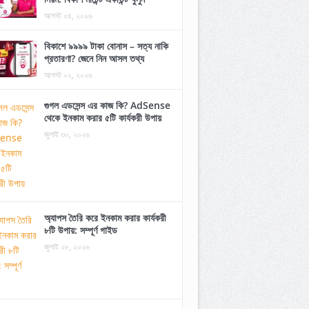
আগস্ট ০৪, ২০২৬
বিকাশে ৯৯৯৯ টাকা বোনাস – সত্য নাকি
প্রতারণা? জেনে নিন আসল তথ্য
আগস্ট ০২, ২০২৬
গুগল এডসেন্স এর কাজ কি? AdSense
থেকে ইনকাম করার ৫টি কার্যকরী উপায়
জুলাই ৩০, ২০২৬
অ্যাপস তৈরি করে ইনকাম করার কার্যকরী
৮টি উপায়: সম্পূর্ণ গাইড
জুলাই ২৮, ২০২৬