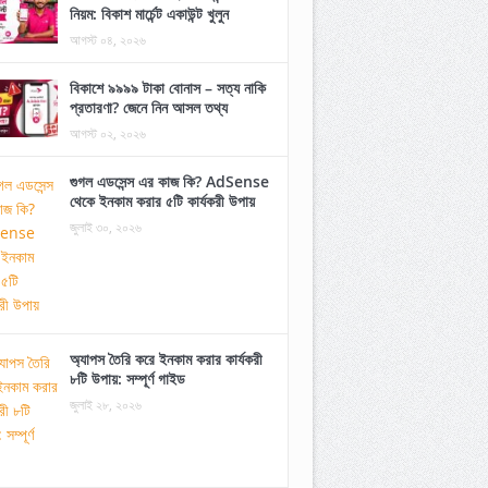
নিয়ম: বিকাশ মার্চেন্ট একাউন্ট খুলুন
আগস্ট ০৪, ২০২৬
বিকাশে ৯৯৯৯ টাকা বোনাস – সত্য নাকি
প্রতারণা? জেনে নিন আসল তথ্য
আগস্ট ০২, ২০২৬
গুগল এডসেন্স এর কাজ কি? AdSense
থেকে ইনকাম করার ৫টি কার্যকরী উপায়
জুলাই ৩০, ২০২৬
অ্যাপস তৈরি করে ইনকাম করার কার্যকরী
৮টি উপায়: সম্পূর্ণ গাইড
জুলাই ২৮, ২০২৬