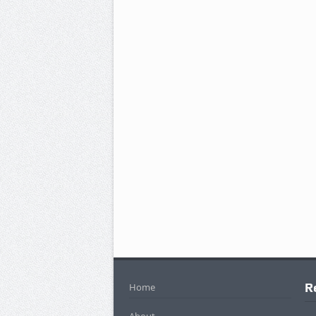
R
Home