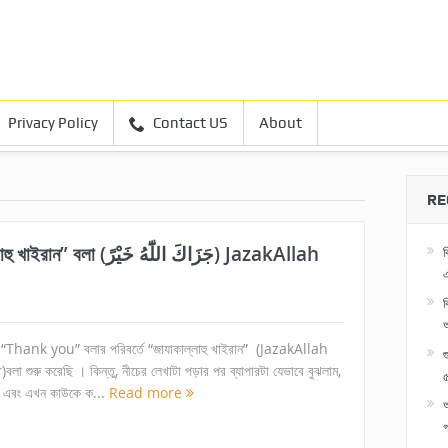
Privacy Policy
Contact US
About
RE
ﺟَﺰَﺍﻙَ ﺍﻟﻠّٓﻪ) JazakAllah
ব
এ
ব
“Thank you” বলার পরিবর্তে “জাযাকাল্লাহু খাইরান” (JazakAllah
বলা শুরু করেছি । কিন্তু, নীচের লেখাটা পড়ার পর ব্যাপারটা যেভাবে বুঝলাম,
৫
ম এবং এখন কাউকে ক...
Read more
অ