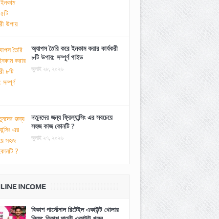
অ্যাপস তৈরি করে ইনকাম করার কার্যকরী
৮টি উপায়: সম্পূর্ণ গাইড
জুলাই ২৮, ২০২৬
নতুনদের জন্য ফ্রিল্যান্সিং এর সবচেয়ে
সহজ কাজ কোনটি ?
জুলাই ২৭, ২০২৬
LINE INCOME
বিকাশ পার্সোনাল রিটেইল একাউন্ট খোলার
নিয়ম: বিকাশ মার্চেন্ট একাউন্ট খুলুন