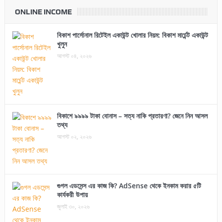
ONLINE INCOME
বিকাশ পার্সোনাল রিটেইল একাউন্ট খোলার নিয়ম: বিকাশ মার্চেন্ট একাউন্ট
খুলুন
আগস্ট ০৪, ২০২৬
বিকাশে ৯৯৯৯ টাকা বোনাস – সত্য নাকি প্রতারণা? জেনে নিন আসল
তথ্য
আগস্ট ০২, ২০২৬
গুগল এডসেন্স এর কাজ কি? AdSense থেকে ইনকাম করার ৫টি
কার্যকরী উপায়
জুলাই ৩০, ২০২৬