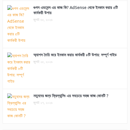
গুগল এডসেন্স এর কাজ কি? AdSense থেকে ইনকাম করার ৫টি
কার্যকরী উপায়
জুলাই ৩০, ২০২৬
অ্যাপস তৈরি করে ইনকাম করার কার্যকরী ৮টি উপায়: সম্পূর্ণ গাইড
জুলাই ২৮, ২০২৬
নতুনদের জন্য ফ্রিল্যান্সিং এর সবচেয়ে সহজ কাজ কোনটি ?
জুলাই ২৭, ২০২৬