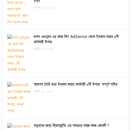
তথ্য
আগস্ট ০২, ২০২৬
গুগল এডসেন্স এর কাজ কি? AdSense থেকে ইনকাম করার ৫টি
কার্যকরী উপায়
জুলাই ৩০, ২০২৬
অ্যাপস তৈরি করে ইনকাম করার কার্যকরী ৮টি উপায়: সম্পূর্ণ গাইড
জুলাই ২৮, ২০২৬
নতুনদের জন্য ফ্রিল্যান্সিং এর সবচেয়ে সহজ কাজ কোনটি ?