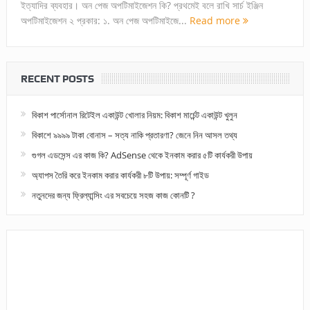
ইত্যাদির ব্যবহার। অন পেজ অপটিমাইজেশন কি? প্রথমেই বলে রাখি সার্চ ইঞ্জিন
অপটিমাইজেশন ২ প্রকার: ১. অন পেজ অপটিমাইজে...
Read more
RECENT POSTS
বিকাশ পার্সোনাল রিটেইল একাউন্ট খোলার নিয়ম: বিকাশ মার্চেন্ট একাউন্ট খুলুন
বিকাশে ৯৯৯৯ টাকা বোনাস – সত্য নাকি প্রতারণা? জেনে নিন আসল তথ্য
গুগল এডসেন্স এর কাজ কি? AdSense থেকে ইনকাম করার ৫টি কার্যকরী উপায়
অ্যাপস তৈরি করে ইনকাম করার কার্যকরী ৮টি উপায়: সম্পূর্ণ গাইড
নতুনদের জন্য ফ্রিল্যান্সিং এর সবচেয়ে সহজ কাজ কোনটি ?