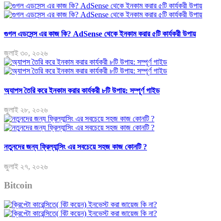
গুগল এডসেন্স এর কাজ কি? AdSense থেকে ইনকাম করার ৫টি কার্যকরী উপায়
জুলাই ৩০, ২০২৬
অ্যাপস তৈরি করে ইনকাম করার কার্যকরী ৮টি উপায়: সম্পূর্ণ গাইড
জুলাই ২৮, ২০২৬
নতুনদের জন্য ফ্রিল্যান্সিং এর সবচেয়ে সহজ কাজ কোনটি ?
জুলাই ২৭, ২০২৬
Bitcoin