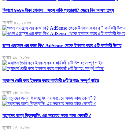
বিকাশে ৯৯৯৯ টাকা বোনাস – সত্য নাকি প্রতারণা? জেনে নিন আসল তথ্য
আগস্ট ০২, ২০২৬
গুগল এডসেন্স এর কাজ কি? AdSense থেকে ইনকাম করার ৫টি কার্যকরী উপায়
জুলাই ৩০, ২০২৬
অ্যাপস তৈরি করে ইনকাম করার কার্যকরী ৮টি উপায়: সম্পূর্ণ গাইড
জুলাই ২৮, ২০২৬
নতুনদের জন্য ফ্রিল্যান্সিং এর সবচেয়ে সহজ কাজ কোনটি ?
জুলাই ২৭, ২০২৬