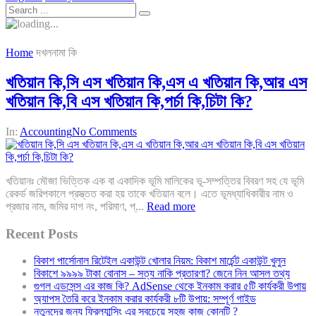
Home
দখলনামা কি
খতিয়ান কি,সি এস খতিয়ান কি,এস এ খতিয়ান কি,আর এস
খতিয়ান কি,বি এস খতিয়ান কি,পর্চা কি,চিটা কি?
In:
Accounting
No Comments
খতিয়ানঃ মৌজা ভিত্তিক এক বা একাদিক ভূমি মালিকের ভূ-সম্পত্তির বিবরণ সহ যে ভূমি
রেকর্ড জরিপকালে প্রস্ত্তত করা হয় তাকে খতিয়ান বলে। এতে ভূমধ্যাধিকারীর নাম ও
প্রজার নাম, জমির দাগ নং, পরিমাণ, প্...
Read more
Recent Posts
বিকাশ পার্সোনাল রিটেইল একাউন্ট খোলার নিয়ম: বিকাশ মার্চেন্ট একাউন্ট খুলুন
বিকাশে ৯৯৯৯ টাকা বোনাস – সত্য নাকি প্রতারণা? জেনে নিন আসল তথ্য
গুগল এডসেন্স এর কাজ কি? AdSense থেকে ইনকাম করার ৫টি কার্যকরী উপায়
অ্যাপস তৈরি করে ইনকাম করার কার্যকরী ৮টি উপায়: সম্পূর্ণ গাইড
নতুনদের জন্য ফ্রিল্যান্সিং এর সবচেয়ে সহজ কাজ কোনটি ?