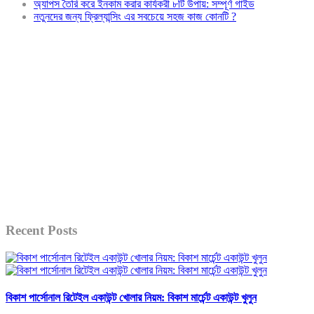
অ্যাপস তৈরি করে ইনকাম করার কার্যকরী ৮টি উপায়: সম্পূর্ণ গাইড
নতুনদের জন্য ফ্রিল্যান্সিং এর সবচেয়ে সহজ কাজ কোনটি ?
Recent Posts
বিকাশ পার্সোনাল রিটেইল একাউন্ট খোলার নিয়ম: বিকাশ মার্চেন্ট একাউন্ট খুলুন