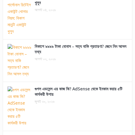
খুলুন
আগস্ট ০৪, ২০২৬
বিকাশে ৯৯৯৯ টাকা বোনাস – সত্য নাকি প্রতারণা? জেনে নিন আসল
তথ্য
আগস্ট ০২, ২০২৬
গুগল এডসেন্স এর কাজ কি? AdSense থেকে ইনকাম করার ৫টি
কার্যকরী উপায়
জুলাই ৩০, ২০২৬