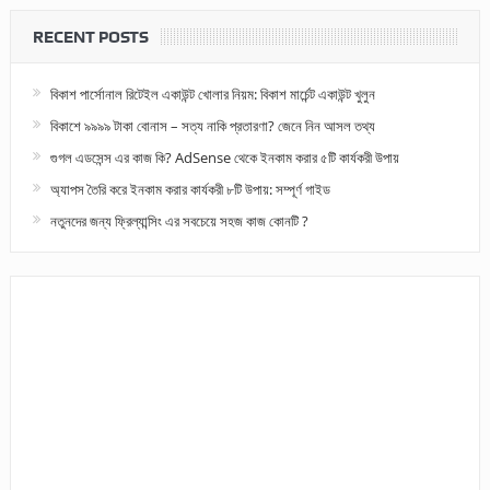
RECENT POSTS
বিকাশ পার্সোনাল রিটেইল একাউন্ট খোলার নিয়ম: বিকাশ মার্চেন্ট একাউন্ট খুলুন
বিকাশে ৯৯৯৯ টাকা বোনাস – সত্য নাকি প্রতারণা? জেনে নিন আসল তথ্য
গুগল এডসেন্স এর কাজ কি? AdSense থেকে ইনকাম করার ৫টি কার্যকরী উপায়
অ্যাপস তৈরি করে ইনকাম করার কার্যকরী ৮টি উপায়: সম্পূর্ণ গাইড
নতুনদের জন্য ফ্রিল্যান্সিং এর সবচেয়ে সহজ কাজ কোনটি ?