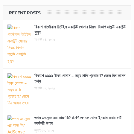
RECENT POSTS
বিকাশ পার্সোনাল রিটেইল একাউন্ট খোলার নিয়ম: বিকাশ মার্চেন্ট একাউন্ট
খুলুন
আগস্ট ০৪, ২০২৬
বিকাশে ৯৯৯৯ টাকা বোনাস – সত্য নাকি প্রতারণা? জেনে নিন আসল
তথ্য
আগস্ট ০২, ২০২৬
গুগল এডসেন্স এর কাজ কি? AdSense থেকে ইনকাম করার ৫টি
কার্যকরী উপায়
জুলাই ৩০, ২০২৬