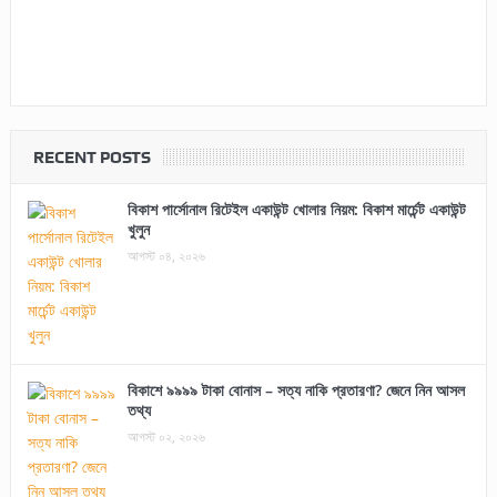
RECENT POSTS
বিকাশ পার্সোনাল রিটেইল একাউন্ট খোলার নিয়ম: বিকাশ মার্চেন্ট একাউন্ট
খুলুন
আগস্ট ০৪, ২০২৬
বিকাশে ৯৯৯৯ টাকা বোনাস – সত্য নাকি প্রতারণা? জেনে নিন আসল
তথ্য
আগস্ট ০২, ২০২৬