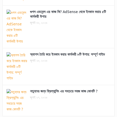
গুগল এডসেন্স এর কাজ কি? AdSense থেকে ইনকাম করার ৫টি
কার্যকরী উপায়
জুলাই ৩০, ২০২৬
অ্যাপস তৈরি করে ইনকাম করার কার্যকরী ৮টি উপায়: সম্পূর্ণ গাইড
জুলাই ২৮, ২০২৬
নতুনদের জন্য ফ্রিল্যান্সিং এর সবচেয়ে সহজ কাজ কোনটি ?
জুলাই ২৭, ২০২৬