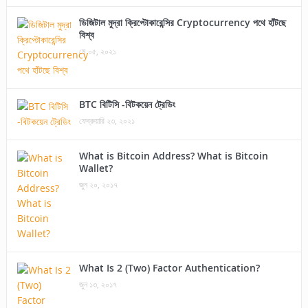
ডিজিটাল মুদ্রা ক্রিপ্টোকারেন্সির Cryptocurrency পথে হাঁটছে
বিশ্ব
মে ০৫, ২০২১
BTC বিটিসি -বিটকয়েন ট্রেডিং
ফেব্রুয়ারি ২৩, ২০২১
What is Bitcoin Address? What is Bitcoin
Wallet?
জুন ২০, ২০১৭
What Is 2 (Two) Factor Authentication?
জুন ১৩, ২০১৭