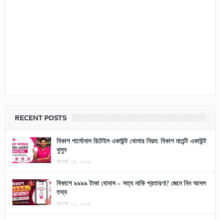
RECENT POSTS
বিকাশ পার্সোনাল রিটেইল একাউন্ট খোলার নিয়ম: বিকাশ মার্চেন্ট একাউন্ট
খুলুন
আগস্ট ০৪, ২০২৬
বিকাশে ৯৯৯৯ টাকা বোনাস – সত্য নাকি প্রতারণা? জেনে নিন আসল
তথ্য
আগস্ট ০২, ২০২৬