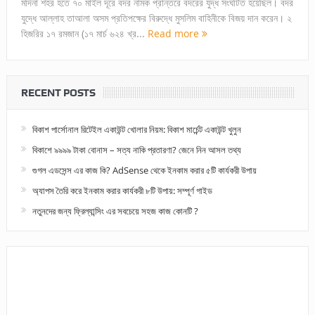
মদিনা শহর হতে ৭০ মাইল দূরে বদর নামক প্রান্তরে বদরের যুদ্ধ সংঘটিত হয়েছিল। বদর
যুদ্ধে আল্লাহ তাআলা অসম প্রতিপক্ষের বিরুদ্ধে মুসলিম বাহিনীকে বিজয় দান করেন। ২
হিজরির ১৭ রমজান (১৭ মার্চ ৬২৪ খ্র...
Read more
RECENT POSTS
বিকাশ পার্সোনাল রিটেইল একাউন্ট খোলার নিয়ম: বিকাশ মার্চেন্ট একাউন্ট খুলুন
বিকাশে ৯৯৯৯ টাকা বোনাস – সত্য নাকি প্রতারণা? জেনে নিন আসল তথ্য
গুগল এডসেন্স এর কাজ কি? AdSense থেকে ইনকাম করার ৫টি কার্যকরী উপায়
অ্যাপস তৈরি করে ইনকাম করার কার্যকরী ৮টি উপায়: সম্পূর্ণ গাইড
নতুনদের জন্য ফ্রিল্যান্সিং এর সবচেয়ে সহজ কাজ কোনটি ?