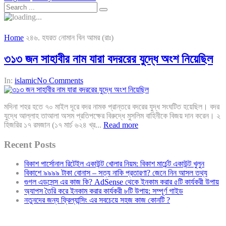
Home
২৪৬. হযরত নোমান বিন আমর (রাঃ)
৩১৩ জন সাহাবীর নাম যারা বদররের যুদ্ধে অংশ নিয়েছিল
In:
islamic
No Comments
মদিনা শহর হতে ৭০ মাইল দূরে বদর নামক প্রান্তরে বদরের যুদ্ধ সংঘটিত হয়েছিল। বদর
যুদ্ধে আল্লাহ তাআলা অসম প্রতিপক্ষের বিরুদ্ধে মুসলিম বাহিনীকে বিজয় দান করেন। ২
হিজরির ১৭ রমজান (১৭ মার্চ ৬২৪ খ্র...
Read more
Recent Posts
বিকাশ পার্সোনাল রিটেইল একাউন্ট খোলার নিয়ম: বিকাশ মার্চেন্ট একাউন্ট খুলুন
বিকাশে ৯৯৯৯ টাকা বোনাস – সত্য নাকি প্রতারণা? জেনে নিন আসল তথ্য
গুগল এডসেন্স এর কাজ কি? AdSense থেকে ইনকাম করার ৫টি কার্যকরী উপায়
অ্যাপস তৈরি করে ইনকাম করার কার্যকরী ৮টি উপায়: সম্পূর্ণ গাইড
নতুনদের জন্য ফ্রিল্যান্সিং এর সবচেয়ে সহজ কাজ কোনটি ?